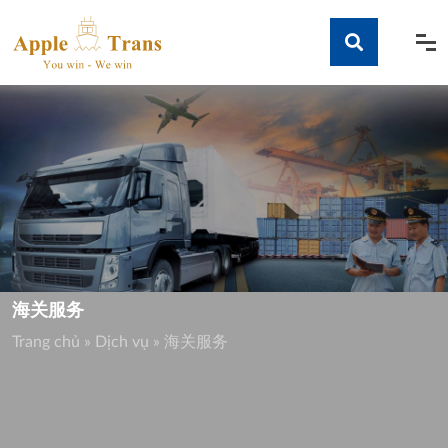
Skip
to
content
Tìm kiếm
海关服务
Trang chủ
»
Dịch vụ
»
海关服务