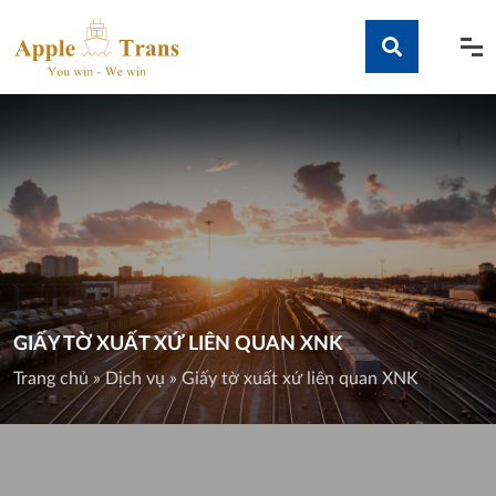
Skip
to
content
Tìm kiếm
GIẤY TỜ XUẤT XỨ LIÊN QUAN XNK
Trang chủ
»
Dịch vụ
»
Giấy tờ xuất xứ liên quan XNK