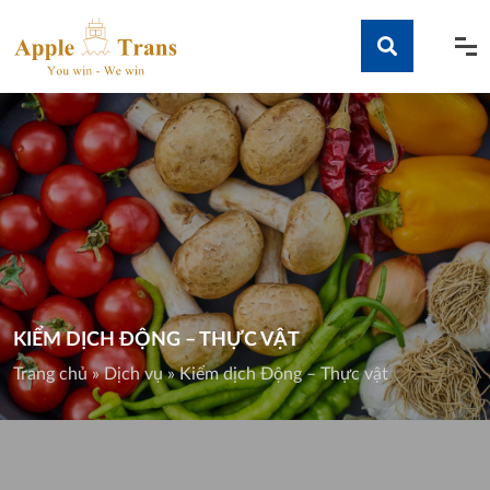
Skip
to
content
Tìm kiếm
KIỂM DỊCH ĐỘNG – THỰC VẬT
Trang chủ
»
Dịch vụ
»
Kiểm dịch Động – Thực vật