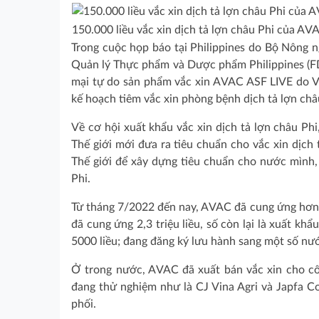
150.000 liều vắc xin dịch tả lợn châu Phi của A
Trong cuộc họp báo tại Philippines do Bộ Nông n
Quản lý Thực phẩm và Dược phẩm Philippines (FD
mại tự do sản phẩm vắc xin AVAC ASF LIVE do Vi
kế hoạch tiêm vắc xin phòng bệnh dịch tả lợn châu
Về cơ hội xuất khẩu vắc xin dịch tả lợn châu Ph
Thế giới mới đưa ra tiêu chuẩn cho vắc xin dịch
Thế giới để xây dựng tiêu chuẩn cho nước mình, 
Phi.
Từ tháng 7/2022 đến nay, AVAC đã cung ứng hơn 2,6
đã cung ứng 2,3 triệu liều, số còn lại là xuất kh
5000 liều; đang đăng ký lưu hành sang một số nư
Ở trong nước, AVAC đã xuất bán vắc xin cho công
đang thử nghiệm như là CJ Vina Agri và Japfa 
phối.