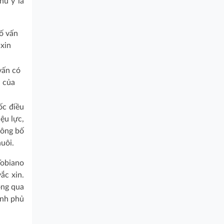
hú y là
vấn có
n của
ốc điều
ệu lực,
công bố
uôi.
Tobiano
ắc xin.
ông qua
ính phủ