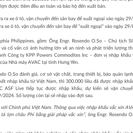
n lợn được tiêm đều an toàn và bảo hộ đến xuất bán.
a xe ô tô, vận chuyển đến sân bay để “xuất ngoại” vào ngày 29/
 phía Philippines, gồm: Ông Engr. Rosendo O.So – Chủ tịch 
và cố vấn có ảnh hưởng lớn về an ninh và phát triển lương t
hành Công ty KPP Powers Commodites Inc – đơn vị nhập khẩu 
 của Nhà máy AVAC tại tỉnh Hưng Yên.
o O.So đánh giá, cơ sở vật chất, trang thiết bị, bảo quản lạn
kết nhập khẩu từ Việt Nam, thì 300.000 liều đã được nhập khẩ
AC ASF Live tiếp tục được nhập khẩu, dự kiến sẽ vận chuy
9/2024. Số lượng còn lại sẽ nhập vào đợt sau.
c với Chính phủ Việt Nam. Thông qua việc nhập khẩu vắc xin A
 tả lợn châu Phi bằng giải pháp vắc xin”
, ông Engr. Rosendo O