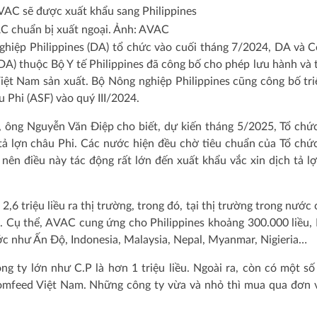
VAC chuẩn bị xuất ngoại. Ảnh: AVAC
ghiệp Philippines (DA) tổ chức vào cuối tháng 7/2024, DA và 
A) thuộc Bộ Y tế Philippines đã công bố cho phép lưu hành và
ệt Nam sản xuất. Bộ Nông nghiệp Philippines cũng công bố tri
 Phi (ASF) vào quý III/2024.
i, ông Nguyễn Văn Điệp cho biết, dự kiến tháng 5/2025, Tổ chứ
 tả lợn châu Phi. Các nước hiện đều chờ tiêu chuẩn của Tổ chứ
nên điều này tác động rất lớn đến xuất khẩu vắc xin dịch tả l
 triệu liều ra thị trường, trong đó, tại thị trường trong nước 
ẩu. Cụ thể, AVAC cung ứng cho Philippines khoảng 300.000 liều, 
ớc như Ấn Độ, Indonesia, Malaysia, Nepal, Myanmar, Nigieria…
 ty lớn như C.P là hơn 1 triệu liều. Ngoài ra, còn có một số
Comfeed Việt Nam. Những công ty vừa và nhỏ thì mua qua đơn 