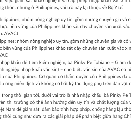
, việc giám sát khảo nghiệm và cấp phép nhập khẩu vắc xin t
thôn, nhưng ở Philippines, vai trò này lại thuộc về Bộ Y tế.
lippines; nhóm nông nghiệp uy tín, gồm những chuyên gia và cố 
c bền vững của Philippines khảo sát dây chuyền sản xuất vắc xi
AVAC
i nhập khẩu để tiêm kiểm nghiệm, bà Pinky Pe Tobiano – Giám đ
nghiệp nhập khẩu vắc xin) – cho biết, vắc xin của AVAC có hi
cầu của Philippines. Cơ quan có thẩm quyền của Philippines đã 
đáp ứng miễn dịch và không có bất kỳ tác dụng phụ trên đàn vật n
trong thời gian tới, dưới vai trò là nhà nhập khẩu, bà Pinky Pe 
trên thị trường có thể ảnh hưởng đến uy tín và chất lượng của v
Việt Nam để giám sát, đảm bảo tính hợp pháp, chống hàng lậu th
g thời cũng như đưa ra các giải pháp để phân biệt giữa hàng Ch