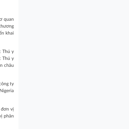
Cơ quan
 thương
ển khai
c Thú y
c Thú y
ợn châu
công ty
Nigeria
 đơn vị
vị phân