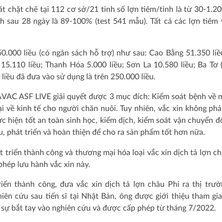
 chặt chẽ tại 112 cơ sở/21 tỉnh số lợn tiêm/tỉnh là từ 30-1.20
 sau 28 ngày là 89-100% (test 541 mẫu). Tất cả các lợn tiêm 
.000 liều (có ngân sách hỗ trợ) như sau: Cao Bằng 51.350 liề
 15.110 liều; Thanh Hóa 5.000 liều; Sơn La 10.580 liều; Ba Tơ
ố liều đã đưa vào sử dụng là trên 250.000 liều.
AVAC ASF LIVE giải quyết được 3 mục đích: Kiểm soát bệnh về 
ại về kinh tế cho người chăn nuôi. Tuy nhiên, vắc xin không phải
c hiện tốt an toàn sinh học, kiểm dịch, kiểm soát vận chuyển đ
, phát triển và hoàn thiện để cho ra sản phẩm tốt hơn nữa.
 triển thành công và thương mại hóa loại vắc xin dịch tả lợn ch
phép lưu hành vắc xin này.
n thành công, đưa vắc xin dịch tả lợn châu Phi ra thị trườ
ên cứu sau tiến sĩ tại Nhật Bản, ông được giới thiệu tham gi
g sự bắt tay vào nghiên cứu và được cấp phép từ tháng 7/2022.