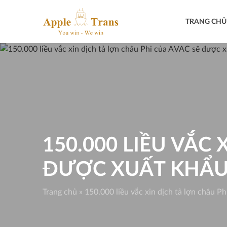
Skip
to
TRANG CHỦ
content
150.000 LIỀU VẮC
ĐƯỢC XUẤT KHẨU 
Trang chủ
»
150.000 liều vắc xin dịch tả lợn châu P