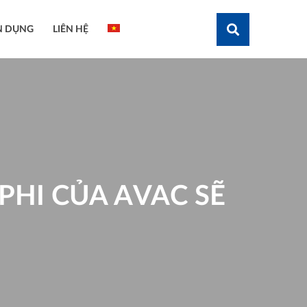
N DỤNG
LIÊN HỆ
Tìm kiếm
 PHI CỦA AVAC SẼ