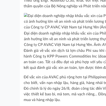
Theo ông Engr. Rosendo O.So, khác với Việt Nam
thẩm quyền của Bộ Nông nghiệp và Phát triển nông 
Đại diện doanh nghiệp nhập khẩu vắc xin của Phi
ảnh hưởng lớn về an ninh và phát triển lương thự
Công ty CP AVAC Việt Nam tại Hưng Yên. Ảnh: 
Đánh giá về vắc xin dịch tả lợn châu Phi sau kh
hành Công ty KPP Powers Commodities Inc (doanh 
an toàn cao. Tất cả đều đạt và phù hợp với yêu 
kết quả đánh giá vắc xin an toàn, lợn được tiêm 
Để vắc xin của AVAC phủ rộng hơn tại Philippines 
cho biết, vấn nạn nhập lậu, hàng giả, hàng nhái 
Đó chính là lý do ngày 26/8, đoàn công tác đến 
việc thiết kế bao bì, mã tem, mã vạch riêng… Đồn
mua và hàng nhập lậu.