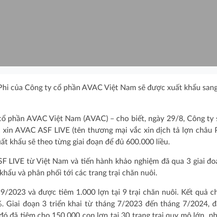
u Phi của Công ty cổ phần AVAC Việt Nam sẽ được xuất khẩu sang
ổ phần AVAC Việt Nam (AVAC) – cho biết, ngày 29/8, Công ty 
c xin AVAC ASF LIVE (tên thương mại vắc xin dịch tả lợn châu 
t khẩu sẽ theo từng giai đoạn để đủ 600.000 liều.
F LIVE từ Việt Nam và tiến hành khảo nghiệm đã qua 3 giai đo
khẩu và phân phối tới các trang trại chăn nuôi.
 9/2023 và được tiêm 1.000 lợn tại 9 trại chăn nuôi. Kết quả c
%. Giai đoạn 3 triển khai từ tháng 7/2023 đến tháng 7/2024, 
đó đã tiêm cho 150.000 con lợn tại 30 trang trại quy mô lớn, p