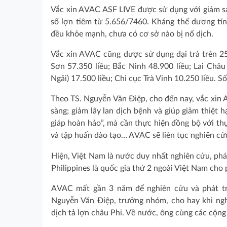
Vắc xin AVAC ASF LIVE được sử dụng với giám sát
số lợn tiêm từ 5.656/7460. Kháng thể dương tính
đều khỏe mạnh, chưa có cơ sở nào bị nổ dịch.
Vắc xin AVAC cũng được sử dụng đại trà trên 250
Sơn 57.350 liều; Bắc Ninh 48.900 liều; Lai Châu
Ngãi) 17.500 liều; Chi cục Trà Vinh 10.250 liều. S
Theo TS. Nguyễn Văn Điệp, cho đến nay, vắc xin 
sàng; giảm lây lan dịch bệnh và giúp giảm thiệt h
giáp hoàn hảo”, mà cần thực hiện đồng bộ với thự
và tập huấn đào tạo… AVAC sẽ liên tục nghiên cứu
Hiện, Việt Nam là nước duy nhất nghiên cứu, phát
Philippines là quốc gia thứ 2 ngoài Việt Nam cho 
AVAC mất gần 3 năm để nghiên cứu và phát triể
Nguyễn Văn Điệp, trưởng nhóm, cho hay khi nghi
dịch tả lợn châu Phi. Về nước, ông cùng các cộn