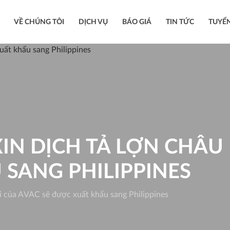
VỀ CHÚNG TÔI
DỊCH VỤ
BÁO GIÁ
TIN TỨC
TUYỂ
 XIN DỊCH TẢ LỢN CHÂU
SANG PHILIPPINES
hi của AVAC sẽ được xuất khẩu sang Philippines