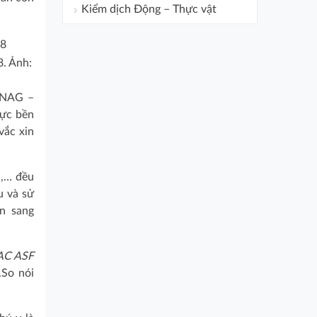
Kiểm dịch Động – Thực vật
8. Ảnh:
SINAG –
hực bền
vắc xin
h,… đều
u và sử
ển sang
VAC ASF
.So nói