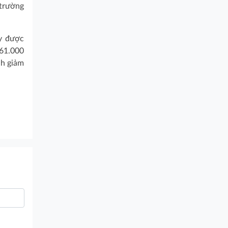
 trường
y được
 61.000
nh giảm