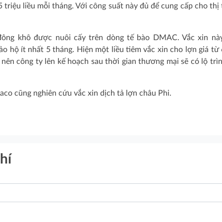
triệu liều mỗi tháng. Với công suất này đủ để cung cấp cho thị
đông khô được nuôi cấy trên dòng tế bào DMAC. Vắc xin nà
o hộ ít nhất 5 tháng. Hiện một liều tiêm vắc xin cho lợn giá từ
 nên công ty lên kế hoạch sau thời gian thương mại sẽ có lộ trì
co cũng nghiên cứu vắc xin dịch tả lợn châu Phi.
hí