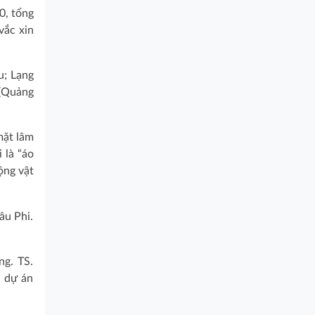
0, tổng
vắc xin
u; Lạng
 (Quảng
mặt lâm
 là “áo
ộng vật
âu Phi.
ng. TS.
a dự án