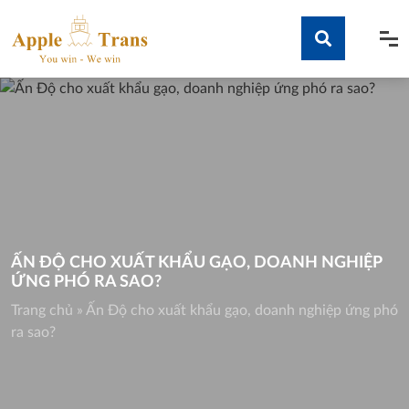
Skip
to
content
Tìm kiếm
ẤN ĐỘ CHO XUẤT KHẨU GẠO, DOANH NGHIỆP
ỨNG PHÓ RA SAO?
Trang chủ
»
Ấn Độ cho xuất khẩu gạo, doanh nghiệp ứng phó
ra sao?