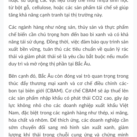
hoặc sử dụng các vật liệu thay thế như nhựa sinh học
từ bột gỗ, cellulose, hoặc các sản phẩm tái chế sẽ giúp
tăng khả năng cạnh tranh tại thị trường này.
Các ngành hàng như nông sản, thủy sản và thực phẩm
chế biến cần chú trọng hơn đến bao bì xanh và có khả
năng tái sử dụng. Đồng thời, việc đảm bảo quy trình sản
xuất bền vững, tuân thủ các tiêu chuẩn về quản lý rác
thải và giảm phát thải sẽ là yêu cầu bắt buộc nếu muốn
duy trì và mở rộng thị phần tại Bắc Âu.
Bên cạnh đó, Bắc Âu còn đóng vai trò quan trọng trong
thúc đẩy thương mại xanh và cơ chế điều chỉnh các-
bon tại biên giới (CBAM). Cơ chế CBAM sẽ áp thuế lên
các sản phẩm nhập khẩu có phát thải CO2 cao, gây áp
lực không nhỏ cho các doanh nghiệp xuất khẩu Việt
Nam, đặc biệt trong các ngành hàng như thép, xi măng,
hóa chất và nhôm. Để thích ứng, các doanh nghiệp cần
sớm chuyển đổi sang mô hình sản xuất xanh, giảm
lượng khí thải trong chuỗi cung ứng và chứng minh