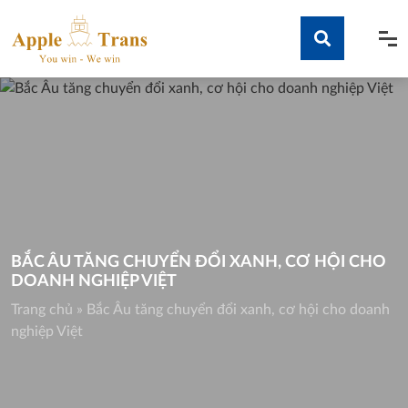
Skip
to
content
Tìm kiếm
BẮC ÂU TĂNG CHUYỂN ĐỔI XANH, CƠ HỘI CHO
DOANH NGHIỆP VIỆT
Trang chủ
»
Bắc Âu tăng chuyển đổi xanh, cơ hội cho doanh
nghiệp Việt