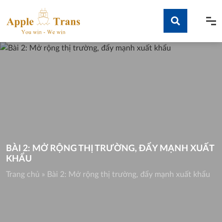
Skip
to
content
Tìm kiếm
BÀI 2: MỞ RỘNG THỊ TRƯỜNG, ĐẨY MẠNH XUẤT
KHẨU
Trang chủ
»
Bài 2: Mở rộng thị trường, đẩy mạnh xuất khẩu