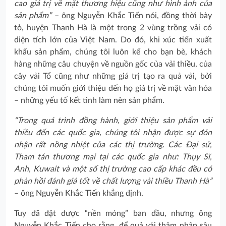
cao giá trị về mặt thương hiệu cũng như hình ảnh của
sản phẩm”
– ông Nguyễn Khắc Tiến nói, đồng thời bày
tỏ, huyện Thanh Hà là một trong 2 vùng trồng vải có
diện tích lớn của Việt Nam. Do đó, khi xúc tiến xuất
khẩu sản phẩm, chúng tôi luôn kể cho bạn bè, khách
hàng những câu chuyện về nguồn gốc của vải thiều, của
cây vải Tổ cũng như những giá trị tạo ra quả vải, bởi
chúng tôi muốn giới thiệu đến họ giá trị về mặt văn hóa
– những yếu tố kết tinh làm nên sản phẩm.
“Trong quá trình đồng hành, giới thiệu sản phẩm vải
thiều đến các quốc gia, chúng tôi nhận được sự đón
nhận rất nồng nhiệt của các thị trường. Các Đại sứ,
Tham tán thương mại tại các quốc gia như: Thụy Sĩ,
Anh,
Kuwait
và một số thị trường cao cấp khác đều có
phản hồi đánh giá tốt về chất lượng vải thiều Thanh Hà
”
– ông Nguyễn Khắc Tiến khẳng định.
Tuy đã đặt được “nền móng” ban đầu, nhưng ông
Nguyễn Khắc Tiến cho rằng, để quả vải thâm nhập sâu