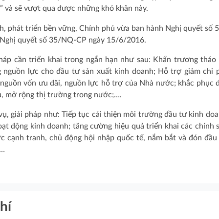
i” và sẽ vượt qua được những khó khăn này.
nh, phát triển bền vững, Chính phủ vừa ban hành Nghị quyết số
ế Nghị quyết số 35/NQ-CP ngày 15/6/2016.
háp cần triển khai trong ngắn hạn như sau: Khẩn trương tháo
 nguồn lực cho đầu tư sản xuất kinh doanh; Hỗ trợ giảm chi 
 nguồn vốn ưu đãi, nguồn lực hỗ trợ của Nhà nước; khắc phục 
u, mở rộng thị trường trong nước;….
ụ, giải pháp như: Tiếp tục cải thiện môi trường đầu tư kinh doa
oạt động kinh doanh; tăng cường hiệu quả triển khai các chính 
c cạnh tranh, chủ động hội nhập quốc tế, nắm bắt và đón đầu
,…
hí