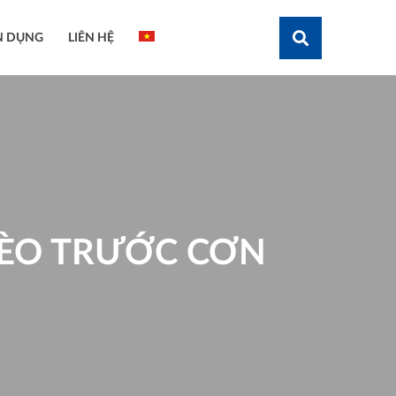
N DỤNG
LIÊN HỆ
Tìm kiếm
HÈO TRƯỚC CƠN