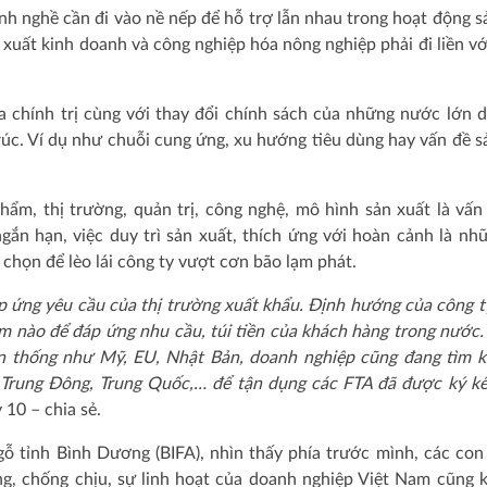
ành nghề cần đi vào nề nếp để hỗ trợ lẫn nhau trong hoạt động s
 xuất kinh doanh và công nghiệp hóa nông nghiệp phải đi liền vớ
a chính trị cùng với thay đổi chính sách của những nước lớn 
trúc. Ví dụ như chuỗi cung ứng, xu hướng tiêu dùng hay vấn đề s
 phẩm, thị trường, quản trị, công nghệ, mô hình sản xuất là vấn
gắn hạn, việc duy trì sản xuất, thích ứng với hoàn cảnh là nhữ
chọn để lèo lái công ty vượt cơn bão lạm phát.
 ứng yêu cầu của thị trường xuất khẩu. Định hướng của công t
hẩm nào để đáp ứng nhu cầu, túi tiền của khách hàng trong nước. 
ền thống như Mỹ, EU, Nhật Bản, doanh nghiệp cũng đang tìm k
 Trung Đông, Trung Quốc,… để tận dụng các FTA đã được ký kế
10 – chia sẻ.
ỗ tỉnh Bình Dương (BIFA), nhìn thấy phía trước mình, các co
ựng, chống chịu, sự linh hoạt của doanh nghiệp Việt Nam cũng k