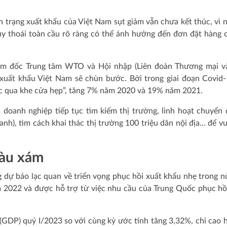
h trạng xuất khẩu của Việt Nam sụt giảm vẫn chưa kết thúc, vì 
uy thoái toàn cầu rõ ràng có thể ảnh hưởng đến đơn đặt hàng 
iám đốc Trung tâm WTO và Hội nhập (Liên đoàn Thương mại 
 xuất khẩu Việt Nam sẽ chùn bước. Bởi trong giai đoạn Covid
c qua khe cửa hẹp”, tăng 7% năm 2020 và 19% năm 2021.
doanh nghiệp tiếp tục tìm kiếm thị trường, linh hoạt chuyển 
anh), tìm cách khai thác thị trường 100 triệu dân nội địa… để v
màu xám
dự báo lạc quan về triển vọng phục hồi xuất khẩu nhẹ trong n
 2022 và được hỗ trợ từ việc nhu cầu của Trung Quốc phục h
(GDP) quý I/2023 so với cùng kỳ ước tính tăng 3,32%, chỉ cao 