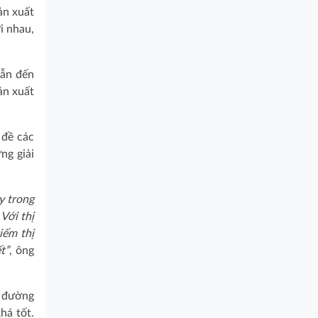
ản xuất
i nhau,
dẫn đến
ản xuất
 đề các
ng giải
y trong
Với thị
iếm thị
t”
, ông
n đường
há tốt.