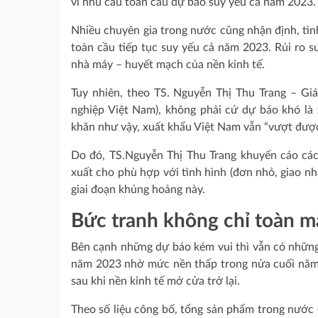
vì nhu cầu toàn cầu dự báo suy yếu cả năm 2023.
Nhiều chuyên gia trong nước cũng nhận định, tìn
toàn cầu tiếp tục suy yếu cả năm 2023. Rủi ro s
nhà máy – huyết mạch của nền kinh tế.
Tuy nhiên, theo TS. Nguyễn Thị Thu Trang – G
nghiệp Việt Nam), không phải cứ dự báo khó là
khăn như vậy, xuất khẩu Việt Nam vẫn “vượt đượ
Do đó, TS.Nguyễn Thị Thu Trang khuyến cáo các 
xuất cho phù hợp với tình hình (đơn nhỏ, giao nh
giai đoạn khủng hoảng này.
Bức tranh không chỉ toàn 
Bên cạnh những dự báo kém vui thì vẫn có những 
năm 2023 nhờ mức nền thấp trong nửa cuối năm
sau khi nền kinh tế mở cửa trở lại.
Theo số liệu công bố, tổng sản phẩm trong nước 