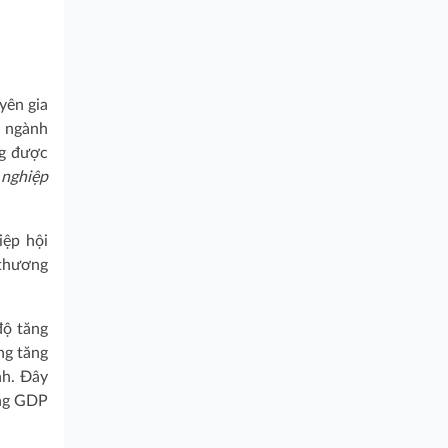
yên gia
, ngành
ng được
 nghiệp
iệp hội
 thương
độ tăng
ng tăng
nh. Đây
ởng GDP