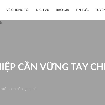
VỀ CHÚNG TÔI
DỊCH VỤ
BÁO GIÁ
TIN TỨC
TUYỂ
HIỆP CẦN VỮNG TAY C
trước cơn bão lạm phát