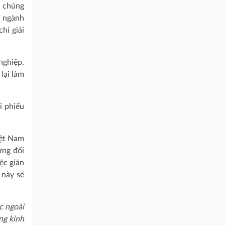
, chúng
u ngành
hí giải
nghiệp.
lại làm
i phiếu
iệt Nam
ơng đối
ệc giãn
 này sẽ
c ngoài
ng kinh