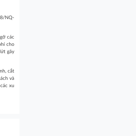
 58/NQ-
 gỡ các
phí cho
đứt gãy
nh, cắt
sách và
 các xu