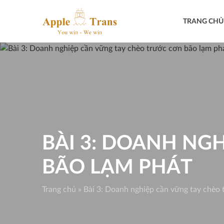
Skip
to
TRANG CHỦ
content
BÀI 3: DOANH NG
BÃO LẠM PHÁT
Trang chủ
»
Bài 3: Doanh nghiệp cần vững tay chèo 