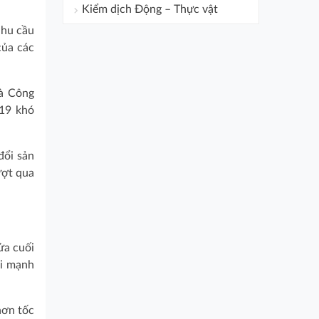
Kiểm dịch Động – Thực vật
nhu cầu
của các
và Công
-19 khó
đổi sản
ượt qua
ửa cuối
ồi mạnh
hơn tốc