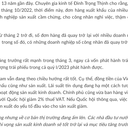
n 13 năm gần đây. Chuyên gia kinh tế Đinh Trọng Thịnh cho rằng
ừ tháng 10/2022, thời điểm này, đơn hàng xuất khẩu của nhiề
 nghiệp sản xuất cầm chừng, cho công nhân nghỉ việc, thậm c
ừ tháng 2 trở đi, số đơn hàng đã quay trở lại với nhiều doanh 
 trong số đó, có những doanh nghiệp số công nhân đã quay trở 
ăng trưởng rất mạnh trong tháng 3, ngay cả vốn phát hành trá
ợng trái phiếu trong cả quý I/2023 phát hành được.
am vẫn đang theo chiều hướng rất tốt. Cụ thể, đồng tiền của V
hẩu cũng như sản xuất. Lãi suất tín dụng đang hạ một cách tư
hoạt động sản xuất kinh doanh. Chính phủ cũng vừa ban hàng vi
 với Quốc hội giảm 2% thuế VAT. Nếu Quốc hội thông qua, việc
ản xuất do yếu tố đầu vào cho sản xuất giảm.
ng nhưng về cơ bản thị trường đang ấm lên. Các nhà đầu tư nướ
i vọng sản xuất kinh doanh sẽ tốt trở lại và mục tiêu tăng trưở