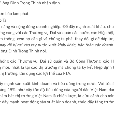
”
, ông Đinh Trọng Thịnh nhận định.
o Ta
c năng và cộng đồng doanh nghiệp. Để đẩy mạnh xuất khẩu, chu
ng cùng với các Thương vụ Đại sứ quán các nước, các Hiệp hội
ền thống, xem họ cần gì và chúng ta phải thay đổi gì để đáp ứ
may đã bị rơi vào tay nước xuất khẩu khác, bản thân các doanh
, ông Đinh Trọng Thịnh nói.
 thống các Thương vụ, Đại sứ quán và Bộ Công Thương, các H
 mới, nhất là tại các thị trường mà chúng ta ký kết Hiệp định
hị trường, tận dụng các lợi thế của FTA.
đẩy mạnh sản xuất kinh doanh và tiêu dùng trong nước. Với tốc 
oảng 15%, như vậy tốc độ tiêu dùng của người dân Việt Nam đa
nắm bắt thị trường Việt Nam là chiến lược, là cứu cánh cho mì
ớc đẩy mạnh hoạt động sản xuất kinh doanh, thúc đẩy tăng trư