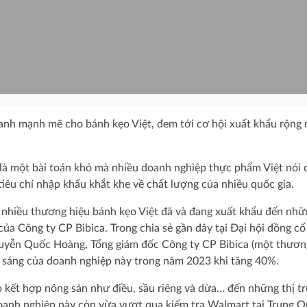
tranh mạnh mẽ cho bánh kẹo Việt, đem tới cơ hội xuất khẩu rộng
 là một bài toán khó mà nhiều doanh nghiệp thực phẩm Việt nói 
iêu chí nhập khẩu khắt khe về chất lượng của nhiều quốc gia.
 nhiều thương hiệu bánh kẹo Việt đã và đang xuất khẩu đến nhữ
ủa Công ty CP Bibica. Trong chia sẻ gần đây tại Đại hội đồng c
yễn Quốc Hoàng, Tổng giám đốc Công ty CP Bibica (một thươn
m sáng của doanh nghiệp này trong năm 2023 khi tăng 40%.
 kết hợp nông sản như điều, sầu riêng và dừa… đến những thị t
oanh nghiệp này còn vừa vượt qua kiểm tra Walmart tại Trung Q