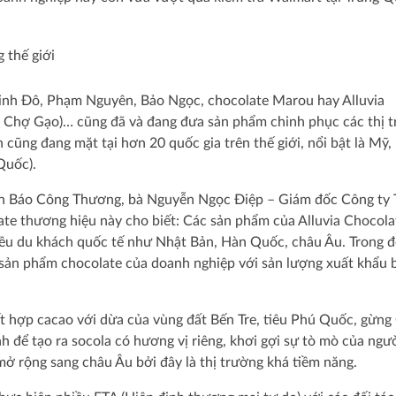
Kinh Đô, Phạm Nguyên, Bảo Ngọc, chocolate Marou hay Alluvia
 Chợ Gạo)… cũng đã và đang đưa sản phẩm chinh phục các thị 
cũng đang mặt tại hơn 20 quốc gia trên thế giới, nổi bật là Mỹ,
Quốc).
 viên Báo Công Thương, bà Nguyễn Ngọc Điệp – Giám đốc Công t
e thương hiệu này cho biết: Các sản phẩm của Alluvia Chocola
hiều du khách quốc tế như Nhật Bản, Hàn Quốc, châu Âu. Trong 
 sản phẩm chocolate của doanh nghiệp với sản lượng xuất khẩu 
ết hợp cacao với dừa của vùng đất Bến Tre, tiêu Phú Quốc, gừng
 để tạo ra socola có hương vị riêng, khơi gợi sự tò mò của ngườ
mở rộng sang châu Âu bởi đây là thị trường khá tiềm năng.