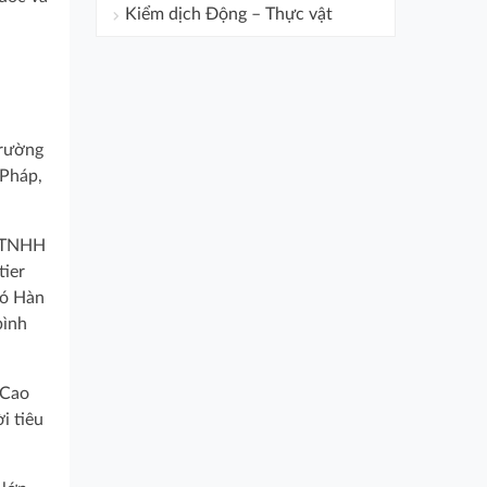
Kiểm dịch Động – Thực vật
trường
 Pháp,
y TNHH
tier
đó Hàn
bình
 Cao
i tiêu