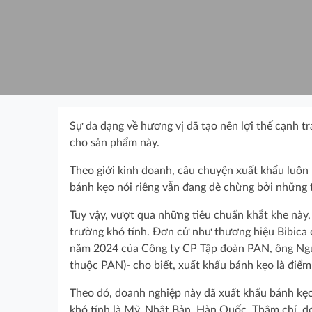
Sự đa dạng về hương vị đã tạo nên lợi thế cạnh 
cho sản phẩm này.
Theo giới kinh doanh, câu chuyện xuất khẩu luôn
bánh kẹo nói riêng vẫn đang dè chừng bởi những t
Tuy vậy, vượt qua những tiêu chuẩn khắt khe này,
trường khó tính. Đơn cử như thương hiệu Bibica c
năm 2024 của Công ty CP Tập đoàn PAN, ông Ngu
thuộc PAN)- cho biết, xuất khẩu bánh kẹo là điể
Theo đó, doanh nghiệp này đã xuất khẩu bánh kẹo
khó tính là Mỹ, Nhật Bản, Hàn Quốc. Thậm chí, d