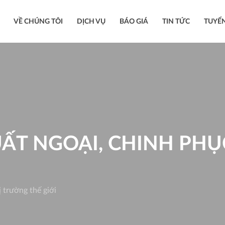
VỀ CHÚNG TÔI
DỊCH VỤ
BÁO GIÁ
TIN TỨC
TUYỂ
UẤT NGOẠI, CHINH PH
 trường thế giới