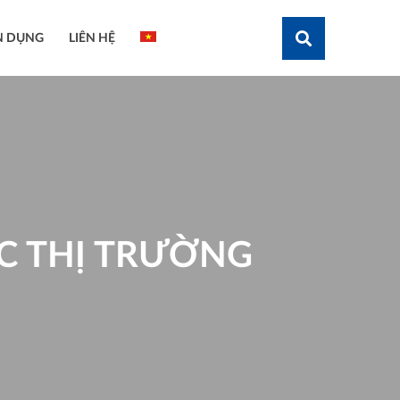
N DỤNG
LIÊN HỆ
Tìm kiếm
ỤC THỊ TRƯỜNG