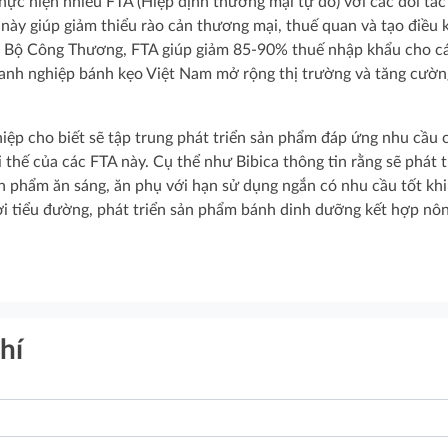
hực hiện nhiều FTA (Hiệp định thương mại tự do) với các đối tác
y giúp giảm thiểu rào cản thương mại, thuế quan và tạo điều 
eo Bộ Công Thương, FTA giúp giảm 85-90% thuế nhập khẩu cho c
oanh nghiệp bánh kẹo Việt Nam mở rộng thị trường và tăng cườ
hiệp cho biết sẽ tập trung phát triển sản phẩm đáp ứng nhu cầu 
i thế của các FTA này. Cụ thể như Bibica thông tin rằng sẽ phát t
n phẩm ăn sáng, ăn phụ với hạn sử dụng ngắn có nhu cầu tốt khi
ười tiểu đường, phát triển sản phẩm bánh dinh dưỡng kết hợp nô
hí