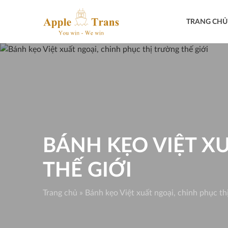
Skip
to
TRANG CHỦ
content
BÁNH KẸO VIỆT X
THẾ GIỚI
Trang chủ
»
Bánh kẹo Việt xuất ngoại, chinh phục thị