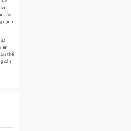
 lớn
kiện
ác sản
ng cạnh
của
riển
 xu thế
ng sản