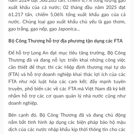
năm 2024 đạt 566.283 tấn, chiếm 6,7% tổng lượng gạo
xuất khẩu của cả nước; 02 tháng đầu năm 2025 đạt
61.217 tấn, chiếm 5,06% tổng xuất khẩu gạo của cả
nước. Chủng loại gạo xuất khẩu chủ yếu là gạo thơm,
gạo trắng, gạo nếp, gạo Japonica…
Bộ Công Thương hỗ trợ địa phương tận dụng các FTA
Để hỗ trợ Long An đạt mục tiêu tăng trưởng, Bộ Công
Thương đã và đang nỗ lực triển khai những công việc
cần thiết để thực thi các Hiệp định thương mại tự do
(FTA) và hỗ trợ doanh nghiệp khai thác lợi ích của các
FTA như nội luật hóa các cam kết; đẩy mạnh tuyên
truyền, phổ biến các về các FTA mà Việt Nam đã ký kết
nhằm hỗ trợ các cơ quan quản lý nhà nước cũng như
doanh nghiệp.
Bên cạnh đó, Bộ Công Thương đã và đang chủ động
nắm bắt tình hình áp dụng các biện pháp bảo hộ mậu
dịch của các nước nhập khẩu kịp thời thông tin cho các