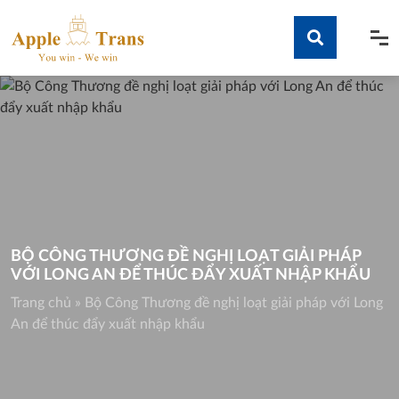
Skip
to
content
Tìm kiếm
BỘ CÔNG THƯƠNG ĐỀ NGHỊ LOẠT GIẢI PHÁP
VỚI LONG AN ĐỂ THÚC ĐẨY XUẤT NHẬP KHẨU
Trang chủ
»
Bộ Công Thương đề nghị loạt giải pháp với Long
An để thúc đẩy xuất nhập khẩu