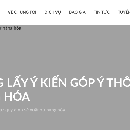
VỀ CHÚNG TÔI
DỊCH VỤ
BÁO GIÁ
TIN TỨC
TUYỂ
LẤY Ý KIẾN GÓP Ý TH
G HÓA
tư quy định về xuất xứ hàng hóa