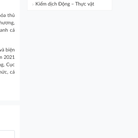
Kiểm dịch Động – Thực vật
hóa thủ
Thương,
danh cá
và biện
ăm 2021
ng, Cục
hức, cá