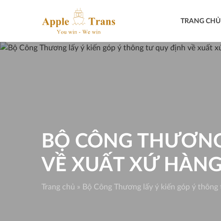
Skip
to
TRANG CHỦ
content
BỘ CÔNG THƯƠNG 
VỀ XUẤT XỨ HÀN
Trang chủ
»
Bộ Công Thương lấy ý kiến góp ý thông 