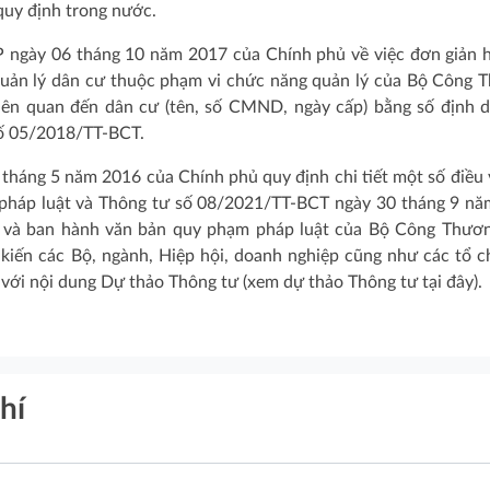
quy định trong nước.
P ngày 06 tháng 10 năm 2017 của Chính phủ về việc đơn giản 
 quản lý dân cư thuộc phạm vi chức năng quản lý của Bộ Công 
iên quan đến dân cư (tên, số CMND, ngày cấp) bằng số định 
số 05/2018/TT-BCT.
háng 5 năm 2016 của Chính phủ quy định chi tiết một số điều 
 pháp luật và Thông tư số 08/2021/TT-BCT ngày 30 tháng 9 n
 và ban hành văn bản quy phạm pháp luật của Bộ Công Thươ
kiến các Bộ, ngành, Hiệp hội, doanh nghiệp cũng như các tổ c
i với nội dung Dự thảo Thông tư (xem dự thảo Thông tư tại đây).
hí