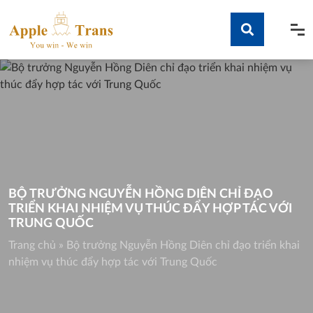
Skip
to
content
Tìm kiếm
BỘ TRƯỞNG NGUYỄN HỒNG DIÊN CHỈ ĐẠO
TRIỂN KHAI NHIỆM VỤ THÚC ĐẨY HỢP TÁC VỚI
TRUNG QUỐC
Trang chủ
»
Bộ trưởng Nguyễn Hồng Diên chỉ đạo triển khai
nhiệm vụ thúc đẩy hợp tác với Trung Quốc