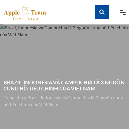
Skip
to
content
Tìm kiếm
BRAZIL, INDONESIA VÀ CAMPUCHIA LÀ 3 NGUỒN
CUNG HỒ TIÊU CHÍNH CỦA VIỆT NAM
Trang chủ
»
Brazil, Indonesia và Campuchia là 3 nguồn cung
hồ tiêu chính của Việt Nam