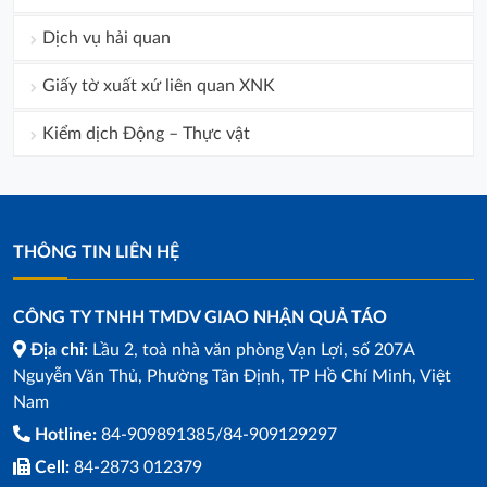
Dịch vụ hải quan
Giấy tờ xuất xứ liên quan XNK
Kiểm dịch Động – Thực vật
THÔNG TIN LIÊN HỆ
CÔNG TY TNHH TMDV GIAO NHẬN QUẢ TÁO
Địa chỉ:
Lầu 2, toà nhà văn phòng Vạn Lợi, số 207A
Nguyễn Văn Thủ, Phường Tân Định, TP Hồ Chí Minh, Việt
Nam
Hotline:
84-909891385/84-909129297
Cell:
84-2873 012379