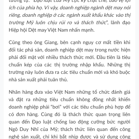
tương tự. “
Đạo luật của Mỹ cực kỳ chặt chẽ, bảo vệ lợi
ích của phía họ. Vì vậy, doanh nghiệp ngành dệt may nói
riêng, doanh nghiệp ở các ngành xuất khẩu khác vào thị
trường Mỹ luôn chịu rủi ro và thách thức
”, lãnh đạo
Hiệp hội Dệt may Việt Nam nhấn mạnh.
Cũng theo ông Giang, bên cạnh nguy cơ mất tiền khi
đối tác phá sản, doanh nghiệp dệt may trong nước hiện
phải đối mặt với nhiều thách thức mới. Đầu tiên là tiêu
chuẩn kép của các thị trường nhập khẩu. Những thị
trường này luôn đưa ra các tiêu chuẩn mới và khó buộc
nhà sản xuất phải tuân thủ.
Nhãn hàng đưa vào Việt Nam những tổ chức đánh giá
và đặt ra những tiêu chuẩn không đồng nhất khiến
doanh nghiệp phải “bơi” với các tiêu chuẩn phù hợp để
có đơn hàng. Cùng đó là thách thức quan trọng liên
quan đến Đạo luật chống lao động cưỡng bức người
Ngô Duy Nhĩ của Mỹ; thách thức liên quan đến công
nghệ sản xuất, chỉ khi bắt nhịp được và sử dụng công