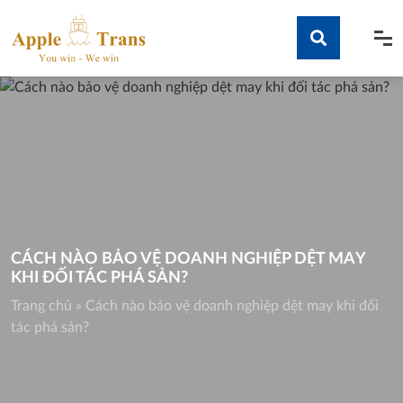
Skip
to
content
Tìm kiếm
CÁCH NÀO BẢO VỆ DOANH NGHIỆP DỆT MAY
KHI ĐỐI TÁC PHÁ SẢN?
Trang chủ
»
Cách nào bảo vệ doanh nghiệp dệt may khi đối
tác phá sản?