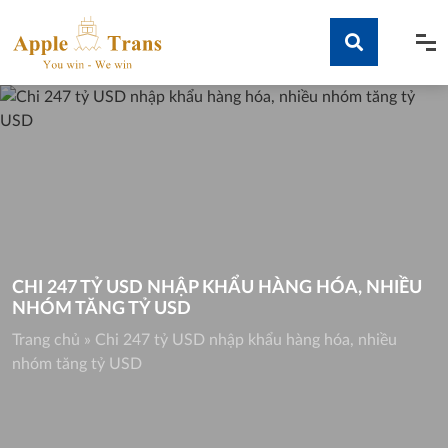
Skip
to
content
Tìm kiếm
CHI 247 TỶ USD NHẬP KHẨU HÀNG HÓA, NHIỀU
NHÓM TĂNG TỶ USD
Trang chủ
»
Chi 247 tỷ USD nhập khẩu hàng hóa, nhiều
nhóm tăng tỷ USD