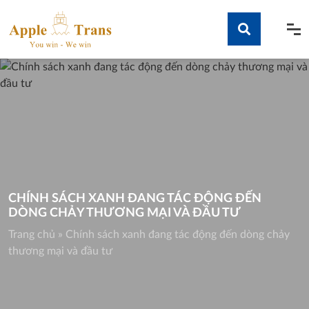
Skip
to
content
Tìm kiếm
CHÍNH SÁCH XANH ĐANG TÁC ĐỘNG ĐẾN
DÒNG CHẢY THƯƠNG MẠI VÀ ĐẦU TƯ
Trang chủ
»
Chính sách xanh đang tác động đến dòng chảy
thương mại và đầu tư