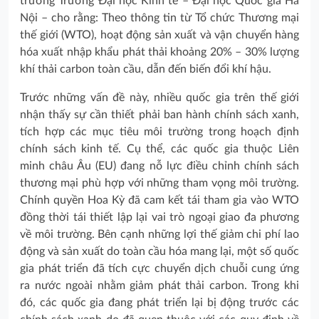
trưởng Trường Đại học Kinh tế – Đại học Quốc gia Hà
Nội – cho rằng: Theo thông tin từ Tổ chức Thương mại
thế giới (WTO), hoạt động sản xuất và vận chuyển hàng
hóa xuất nhập khẩu phát thải khoảng 20% – 30% lượng
khí thải carbon toàn cầu, dẫn đến biến đổi khí hậu.
Trước những vấn đề này, nhiều quốc gia trên thế giới
nhận thấy sự cần thiết phải ban hành chính sách xanh,
tích hợp các mục tiêu môi trường trong hoạch định
chính sách kinh tế. Cụ thể, các quốc gia thuộc Liên
minh châu Âu (EU) đang nỗ lực điều chỉnh chính sách
thương mại phù hợp với những tham vọng môi trường.
Chính quyền Hoa Kỳ đã cam kết tái tham gia vào WTO
đồng thời tái thiết lập lại vai trò ngoại giao đa phương
về môi trường. Bên cạnh những lợi thế giảm chi phí lao
động và sản xuất do toàn cầu hóa mang lại, một số quốc
gia phát triển đã tích cực chuyển dịch chuỗi cung ứng
ra nước ngoài nhằm giảm phát thải carbon. Trong khi
đó, các quốc gia đang phát triển lại bị động trước các