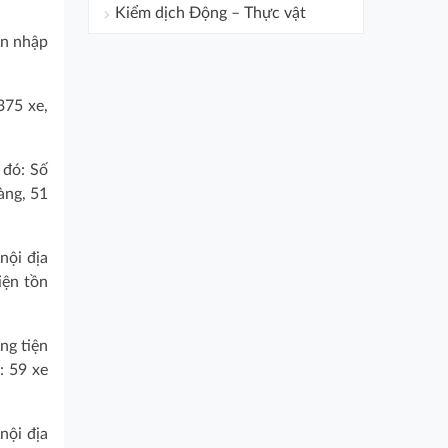
Kiểm dịch Động – Thực vật
̂n nhập
 375 xe,
 đó: Số
àng, 51
ội địa
ện tồn
ng tiện
u: 59 xe
ội địa