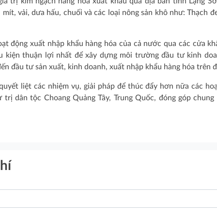
á trị kim ngạch hàng hóa xuất khẩu qua địa bàn tỉnh Lạng Sơ
, mít, vải, dưa hấu, chuối và các loại nông sản khô như: Thạch đe
hoạt động xuất nhập khẩu hàng hóa của cả nước qua các cửa kh
ều kiện thuận lợi nhất để xây dựng môi trường đầu tư kinh do
ến đầu tư sản xuất, kinh doanh, xuất nhập khẩu hàng hóa trên đ
 quyết liệt các nhiệm vụ, giải pháp để thúc đẩy hơn nữa các ho
tự trị dân tộc Choang Quảng Tây, Trung Quốc, đóng góp chung
hí