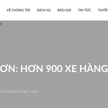
VỀ CHÚNG TÔI
DỊCH VỤ
BÁO GIÁ
TIN TỨC
TUYỂ
SƠN: HƠN 900 XE HÀN
ông quan trong 1 ngày