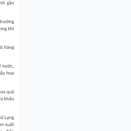
với gần
 trường
ong khi
lô hàng
2 nước,
hẩu hoa
hoa quả
ửa khẩu
hố Lạng
am xuất