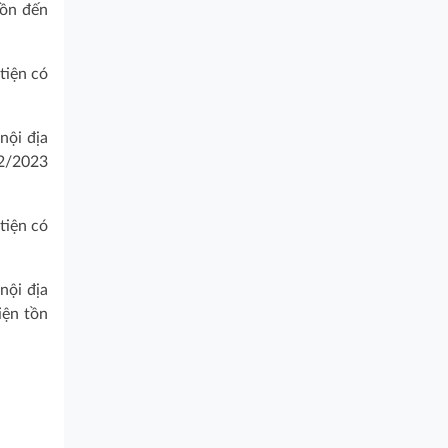
ồn đến
iện có
ội địa
7/2/2023
iện có
ội địa
̂n tồn