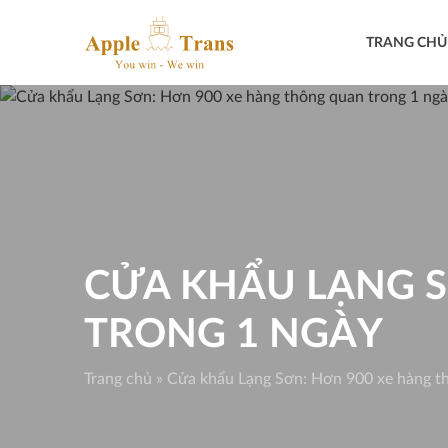
Skip
to
TRANG CHỦ
content
CỬA KHẨU LẠNG 
TRONG 1 NGÀY
Trang chủ
»
Cửa khẩu Lạng Sơn: Hơn 900 xe hàng th