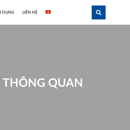
N DỤNG
LIÊN HỆ
Tìm kiếm
G THÔNG QUAN