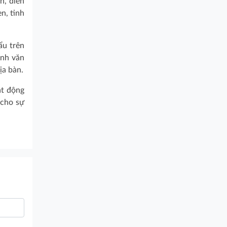
n, điển
n, tinh
ẩu trên
anh văn
ịa bàn.
ạt động
 cho sự