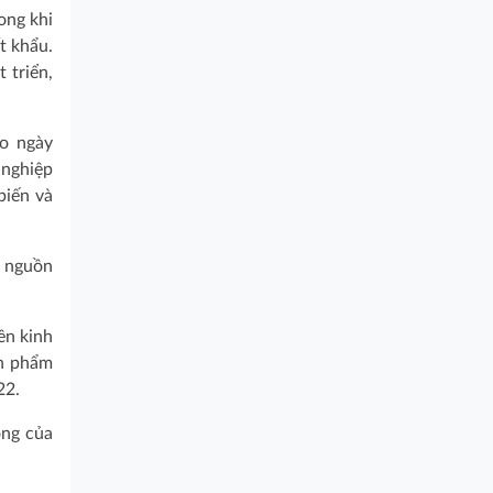
ong khi
t khẩu.
 triển,
ào ngày
 nghiệp
biến và
ó nguồn
ền kinh
ản phẩm
22.
ộng của