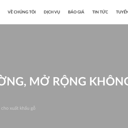
VỀ CHÚNG TÔI
DỊCH VỤ
BÁO GIÁ
TIN TỨC
TUYỂ
ƯỜNG, MỞ RỘNG KHÔNG
 cho xuất khẩu gỗ