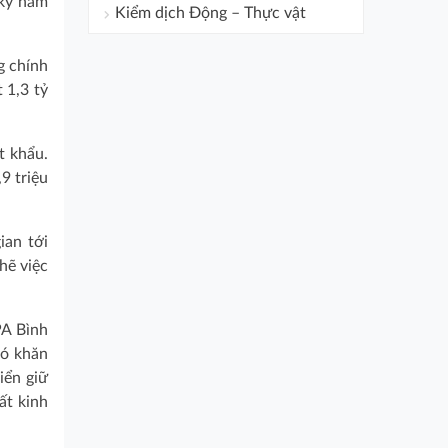
 kỳ năm
Kiểm dịch Động – Thực vật
g chính
 1,3 tỷ
t khẩu.
9 triệu
ian tới
hẽ việc
PA Bình
hó khăn
iển giữ
ất kinh