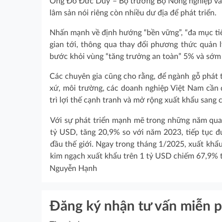
Ông Đỗ Đức Duy – Bộ trưởng Bộ Nông nghiệp và M
lâm sản nói riêng còn nhiều dư địa để phát triển.
Nhấn mạnh về định hướng “bền vững”, “đa mục tiê
gian tới, thông qua thay đổi phương thức quản 
bước khỏi vùng “tăng trưởng an toàn” 5% và sớm 
Các chuyên gia cũng cho rằng, để ngành gỗ phát t
xứ, môi trường, các doanh nghiệp Việt Nam cần 
trì lợi thế cạnh tranh và mở rộng xuất khẩu sang 
Với sự phát triển mạnh mẽ trong những năm qua
tỷ USD, tăng 20,9% so với năm 2023, tiếp tục đ
đầu thế giới. Ngay trong tháng 1/2025, xuất kh
kim ngạch xuất khẩu trên 1 tỷ USD chiếm 67,9% 
Nguyễn Hạnh
Đăng ký nhận tư vấn miễn p