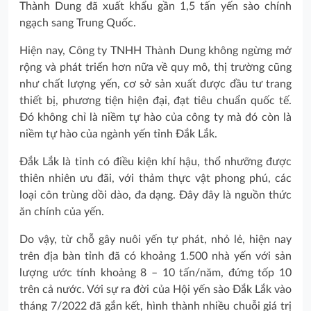
Thành Dung đã xuất khẩu gần 1,5 tấn yến sào chính
ngạch sang Trung Quốc.
Hiện nay, Công ty TNHH Thành Dung không ngừng mở
rộng và phát triển hơn nữa về quy mô, thị trường cũng
như chất lượng yến, cơ sở sản xuất được đầu tư trang
thiết bị, phương tiện hiện đại, đạt tiêu chuẩn quốc tế.
Đó không chỉ là niềm tự hào của công ty mà đó còn là
niềm tự hào của ngành yến tỉnh Đắk Lắk.
Đắk Lắk là tỉnh có điều kiện khí hậu, thổ nhưỡng được
thiên nhiên ưu đãi, với thảm thực vật phong phú, các
loại côn trùng dồi dào, đa dạng. Đây đây là nguồn thức
ăn chính của yến.
Do vậy, từ chỗ gây nuôi yến tự phát, nhỏ lẻ, hiện nay
trên địa bàn tỉnh đã có khoảng 1.500 nhà yến với sản
lượng ước tính khoảng 8 – 10 tấn/năm, đứng tốp 10
trên cả nước. Với sự ra đời của Hội yến sào Đắk Lắk vào
tháng 7/2022 đã gắn kết, hình thành nhiều chuỗi giá trị