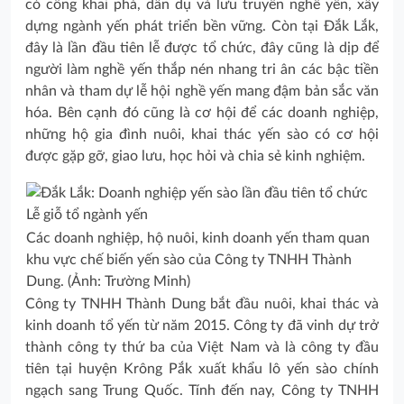
có công khai phá, dẫn dụ và lưu truyền nghề yến, xây
dựng ngành yến phát triển bền vững. Còn tại Đắk Lắk,
đây là lần đầu tiên lễ được tổ chức, đây cũng là dịp để
người làm nghề yến thắp nén nhang tri ân các bậc tiền
nhân và tham dự lễ hội nghề yến mang đậm bản sắc văn
hóa. Bên cạnh đó cũng là cơ hội để các doanh nghiệp,
những hộ gia đình nuôi, khai thác yến sào có cơ hội
được gặp gỡ, giao lưu, học hỏi và chia sẻ kinh nghiệm.
Các doanh nghiệp, hộ nuôi, kinh doanh yến tham quan
khu vực chế biến yến sào của Công ty TNHH Thành
Dung. (Ảnh: Trường Minh)
Công ty TNHH Thành Dung bắt đầu nuôi, khai thác và
kinh doanh tổ yến từ năm 2015. Công ty đã vinh dự trở
thành công ty thứ ba của Việt Nam và là công ty đầu
tiên tại huyện Krông Pắk xuất khẩu lô yến sào chính
ngạch sang Trung Quốc. Tính đến nay, Công ty TNHH