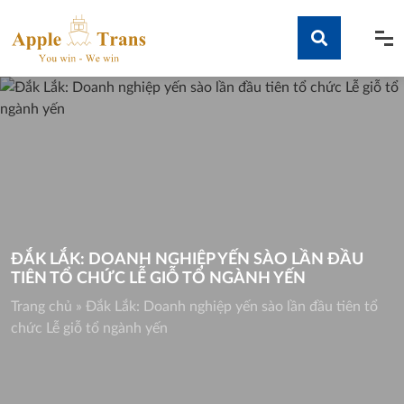
Skip
to
content
Tìm kiếm
ĐẮK LẮK: DOANH NGHIỆP YẾN SÀO LẦN ĐẦU
TIÊN TỔ CHỨC LỄ GIỖ TỔ NGÀNH YẾN
Trang chủ
»
Đắk Lắk: Doanh nghiệp yến sào lần đầu tiên tổ
chức Lễ giỗ tổ ngành yến