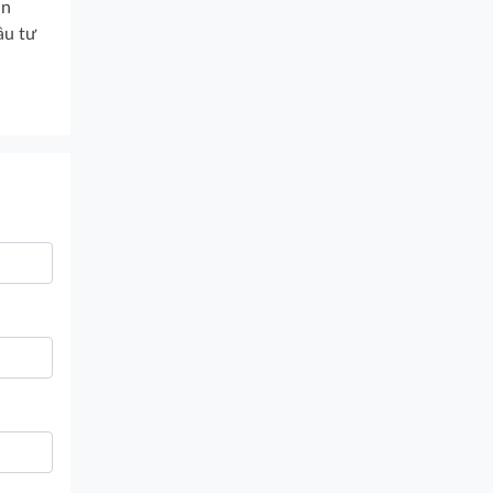
ân
ầu tư