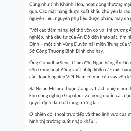
Cũng như tỉnh Khánh Hòa, hoạt động thương mại v
qua. Các mặt hàng được xuất khẩu chủ yếu là rau
nguyên liệu, nguyên phụ liệu dược phẩm, may da 
“Với các tiềm năng, lợi thế vốn có với thị trường
nghiệp, nhà đầu tư của Ấn Độ đến khảo sát, tìm h
Định – một tỉnh vùng Duyên hải miền Trung của V
Sở Công Thương Bình Định cho hay.
Ông GunadharSena, Giám đốc Ngân hàng Ấn Độ ch
vốn trong hoạt động xuất nhập khẩu các mặt hàng
các doanh nghiệp Việt Nam có nhu cầu vay vốn khi
Bà Nishu Mishra thuộc Công ty trách nhiệm hữu hạn
khu công nghiệp Gopalpur và mong muốn các đại 
quyết định đầu tư trong tương lai.
Ở phiên đối thoại trực tiếp và theo lĩnh vực của m
hình thị trường xuất nhập khẩu…