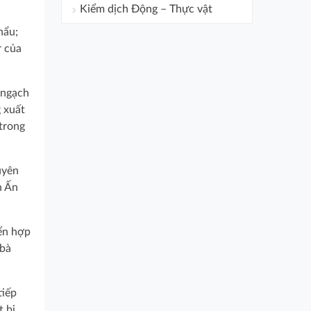
Kiểm dịch Động – Thực vật
hẩu;
r của
 ngạch
 xuất
trong
uyên
n Ấn
iển hợp
 bà
tiếp
t bị