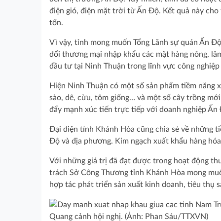
điện gió, điện mặt trời từ Ấn Độ. Kết quả này ch
tốn.
Vì vậy, tỉnh mong muốn Tổng Lãnh sự quán Ấn Độ 
đổi thương mại nhập khẩu các mặt hàng nông, lâm,
đầu tư tại Ninh Thuận trong lĩnh vực công nghiệp
Hiện Ninh Thuận có một số sản phẩm tiềm năng xu
sào, dê, cừu, tôm giống… và một số cây trồng mới (
đẩy mạnh xúc tiến trực tiếp với doanh nghiệp Ấn Đ
Đại diện tỉnh Khánh Hòa cũng chia sẻ về những t
Độ và địa phương. Kim ngạch xuất khẩu hàng hó
Với những giá trị đã đạt được trong hoạt động t
trách Sở Công Thương tỉnh Khánh Hòa mong muốn 
hợp tác phát triển sản xuất kinh doanh, tiêu thụ
Quang cảnh hội nghị. (Ảnh: Phan Sáu/TTXVN)