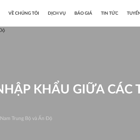
VỀ CHÚNG TÔI
DỊCH VỤ
BÁO GIÁ
TIN TỨC
TUYỂ
NHẬP KHẨU GIỮA CÁC 
 Nam Trung Bộ và Ấn Độ