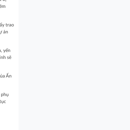
iêm
ẩy trao
ự án
, yến
ỉnh sẽ
của Ấn
c phụ
tục