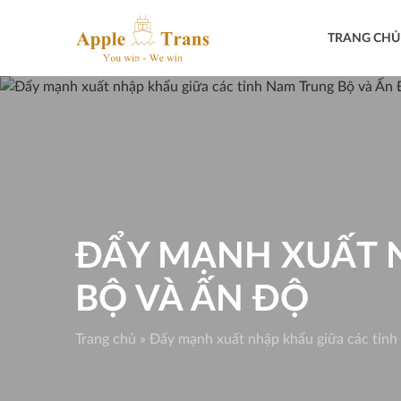
Skip
to
TRANG CHỦ
content
ĐẨY MẠNH XUẤT 
BỘ VÀ ẤN ĐỘ
Trang chủ
»
Đẩy mạnh xuất nhập khẩu giữa các tỉnh