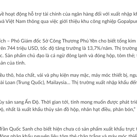
về hoạt động hỗ trợ tài chính của ngân hàng đối với xuất nhập k
 và Việt Nam thông qua việc giới thiệu khu công nghiệp Gopalpu
 Bích – Phó Giám đốc Sở Công Thương Phú Yên cho biết tổng kim
rên 744 triệu USD, tốc độ tăng trưởng là 13,7%/năm. Thị trường
. Sản phẩm chủ đạo là cá ngừ đông lạnh và đóng hộp, tôm thẻ; 
ản của tỉnh.
u thô, hóa chất, vải và phụ kiện may mặc, máy móc thiết bị, ng
Đài Loan (Trung Quốc), Mailaysia… Thị trường xuất nhập khẩu đế
ủy sản sang Ấn Độ. Thời gian tới, tỉnh mong muốn được phát tr
Độ, nhất là xuất khẩu thủy sản đồ hộp, nhân hạt điều, phân bón,”
ần Quốc Sanh cho biết hiện chưa có sản phẩm xuất khẩu trực 
 động nhập khẩu nguyên liệu tôm thẻ chân trắng và máy móc thiế