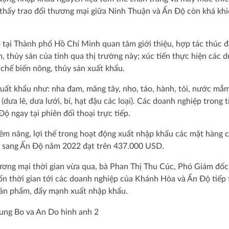
o thấy trao đổi thương mại giữa Ninh Thuận và Ấn Độ còn khá kh
tại Thành phố Hồ Chí Minh quan tâm giới thiệu, hợp tác thúc đ
 thủy sản của tỉnh qua thị trường này; xúc tiến thực hiện các d
 chế biến nông, thủy sản xuất khẩu.
ất khẩu như: nha đam, măng tây, nho, táo, hành, tỏi, nước mắm
dưa lê, dưa lưới, bí, hạt đậu các loại). Các doanh nghiệp trong t
ộ ngay tại phiên đối thoại trực tiếp.
iềm năng, lợi thế trong hoạt động xuất nhập khẩu các mặt hàng 
a sang Ấn Độ năm 2022 đạt trên 437.000 USD.
hương mại thời gian vừa qua, bà Phan Thị Thu Cúc, Phó Giám đố
thời gian tới các doanh nghiệp của Khánh Hòa và Ấn Độ tiếp 
 sản phẩm, đẩy mạnh xuất nhập khẩu.