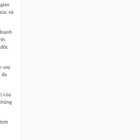
 gian
súc và
 doanh
ình
 đốc
h vay
i đa
ị của
 những
tình