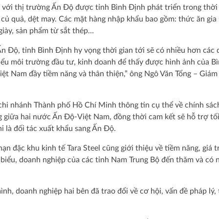
ới thị trường Ấn Độ được tỉnh Bình Định phát triển trong thời
 củ quả, dệt may. Các mặt hàng nhập khẩu bao gồm: thức ăn gia 
giày, sản phẩm từ sắt thép…
 Ấn Độ, tỉnh Bình Định hy vọng thời gian tới sẽ có nhiều hơn các
iểu môi trường đầu tư, kinh doanh để thấy được hình ảnh của B
iệt Nam đầy tiềm năng và thân thiện,” ông Ngô Văn Tổng – Giám
i nhánh Thành phố Hồ Chí Minh thông tin cụ thể về chính sác
 giữa hai nước Ấn Độ-Việt Nam, đồng thời cam kết sẽ hỗ trợ tố
 là đối tác xuất khẩu sang Ấn Độ.
 đặc khu kinh tế Tara Steel cũng giới thiệu về tiềm năng, giá tr
biểu, doanh nghiệp của các tỉnh Nam Trung Bộ đến thăm và có
ình, doanh nghiệp hai bên đã trao đổi về cơ hội, vấn đề pháp lý, 