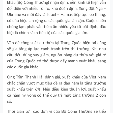
khẩu (Bộ Công Thương) nhận định, nền kinh tế hiện vẫn
đối diện với nhiều rủi ro, khó đoán định. Xung đột Nga –
Ukraine và mới đây là Israel – Hamas tiếp tục leo thang,
có dấu hiệu lan rộng ra các quốc gia lân cận. Cuộc chiến
chống lạm phát vẫn tiềm ẩn nhiều yếu tố bất định, đặc
biệt là chính sách tiền tệ của các quốc gia lớn.
Vấn đề công suất dư thừa tại Trung Quốc hiện tại cũng
sẽ gia tăng áp lực cạnh tranh trên thị trường. Khi nhu
cầu tiêu dùng suy giảm, nguồn hàng dư thừa với giá rẻ
của Trung Quốc có thể được đẩy mạnh xuất khẩu sang
các quốc gia khác.
Ông Trần Thanh Hải đánh giá, xuất khẩu của Việt Nam
chắc chắn vượt mục tiêu đề ra đầu năm là tăng trưởng
xuất khẩu trên 6%. Nếu điều kiện thuận lợi, xuất khẩu
cả năm hy vọng có thể duy trì mức tăng trưởng 2 con
số.
Thời gian tới, các đơn vị của Bộ Công Thương sẽ tiếp