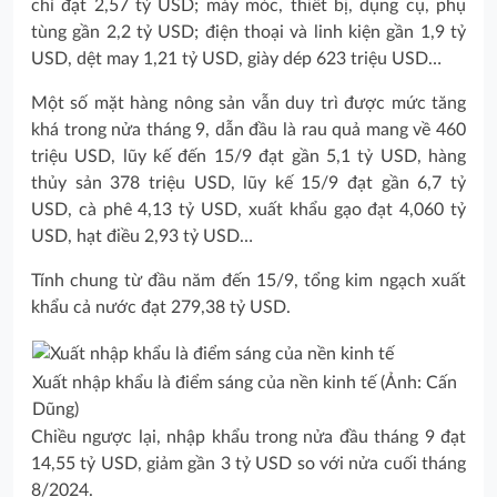
chỉ đạt 2,57 tỷ USD; máy móc, thiết bị, dụng cụ, phụ
tùng gần 2,2 tỷ USD; điện thoại và linh kiện gần 1,9 tỷ
USD, dệt may 1,21 tỷ USD, giày dép 623 triệu USD…
Một số mặt hàng nông sản vẫn duy trì được mức tăng
khá trong nửa tháng 9, dẫn đầu là rau quả mang về 460
triệu USD, lũy kế đến 15/9 đạt gần 5,1 tỷ USD, hàng
thủy sản 378 triệu USD, lũy kế 15/9 đạt gần 6,7 tỷ
USD, cà phê 4,13 tỷ USD, xuất khẩu gạo đạt 4,060 tỷ
USD, hạt điều 2,93 tỷ USD…
Tính chung từ đầu năm đến 15/9, tổng kim ngạch xuất
khẩu cả nước đạt 279,38 tỷ USD.
Xuất nhập khẩu là điểm sáng của nền kinh tế (Ảnh: Cấn
Dũng)
Chiều ngược lại, nhập khẩu trong nửa đầu tháng 9 đạt
14,55 tỷ USD, giảm gần 3 tỷ USD so với nửa cuối tháng
8/2024.