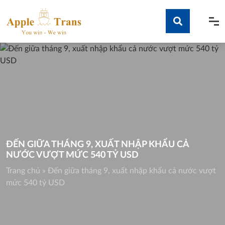
Skip
to
content
Tìm kiếm
ĐẾN GIỮA THÁNG 9, XUẤT NHẬP KHẨU CẢ
NƯỚC VƯỢT MỨC 540 TỶ USD
Trang chủ
»
Đến giữa tháng 9, xuất nhập khẩu cả nước vượt
mức 540 tỷ USD