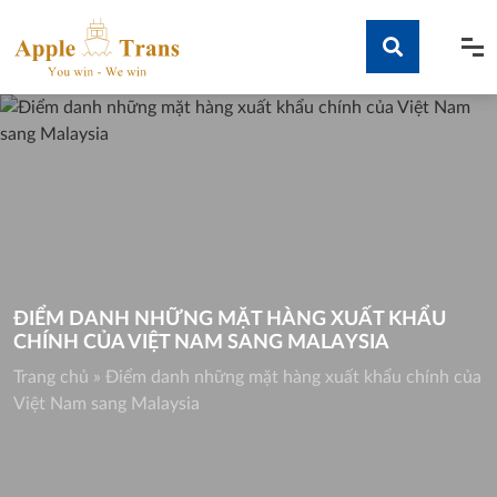
Skip
to
content
Tìm kiếm
ĐIỂM DANH NHỮNG MẶT HÀNG XUẤT KHẨU
CHÍNH CỦA VIỆT NAM SANG MALAYSIA
Trang chủ
»
Điểm danh những mặt hàng xuất khẩu chính của
Việt Nam sang Malaysia