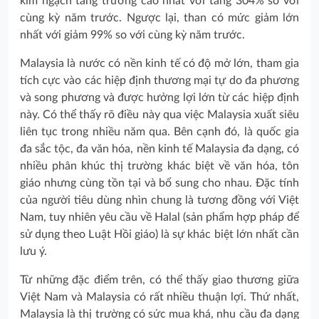
kim ngạch tăng trưởng cao nhất với tăng 304% so với
cùng kỳ năm trước. Ngược lại, than có mức giảm lớn
nhất với giảm 99% so với cùng kỳ năm trước.
Malaysia là nước có nền kinh tế có độ mở lớn, tham gia
tích cực vào các hiệp định thương mại tự do đa phương
và song phương và được hưởng lợi lớn từ các hiệp định
này. Có thể thấy rõ điều này qua việc Malaysia xuất siêu
liên tục trong nhiều năm qua. Bên cạnh đó, là quốc gia
đa sắc tộc, đa văn hóa, nền kinh tế Malaysia đa dạng, có
nhiều phân khúc thị trường khác biệt về văn hóa, tôn
giáo nhưng cùng tồn tại và bổ sung cho nhau. Đặc tính
của người tiêu dùng nhìn chung là tương đồng với Việt
Nam, tuy nhiên yêu cầu về Halal (sản phẩm hợp pháp để
sử dụng theo Luật Hồi giáo) là sự khác biệt lớn nhất cần
lưu ý.
Từ những đặc điểm trên, có thể thấy giao thương giữa
Việt Nam và Malaysia có rất nhiều thuận lợi. Thứ nhất,
Malaysia là thị trường có sức mua khá, nhu cầu đa dạng