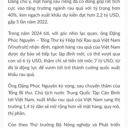
Đáng chú ý, mặt hàng sầu riêng đã có đóng góp rất tích
cực vào tăng trưởng ngành rau quả với tỷ trọng hơn
40%, kim ngạch xuất khẩu dự kiến đạt hơn 2,2 tỷ USD,
gấp 5 lần năm 2022.
Trong năm 2024 tới, với góc nhìn lạc quan, ông Đặng
Phúc Nguyên – Tổng Thư ký Hiệp hội Rau quả Việt Nam
(Vinafruit) nhận định, ngành hàng rau quả của Việt Nam
được dự báo sẽ tiếp tục lập đỉnh mới, có thể vượt qua
con số 6 tỷ USD, thậm chí sẽ tiến tới mốc 7 tỷ USD, từ
đó là động lực để vươn tới trở thành cường quốc xuất
khẩu rau quả.
Ông Đặng Phúc Nguyên kỳ vọng, sau chuyến thăm của
Tổng Bí thư, Chủ tịch nước Trung Quốc Tập Cận Bình
tới Việt Nam, xuất khẩu rau quả của Việt Nam sang thị
trường 1,4 tỷ dân sẽ mở rộng hơn về mặt hàng, quy mô,
thị phần.
Còn theo Thứ trưởng Bộ Nông nghiệp và Phát triển