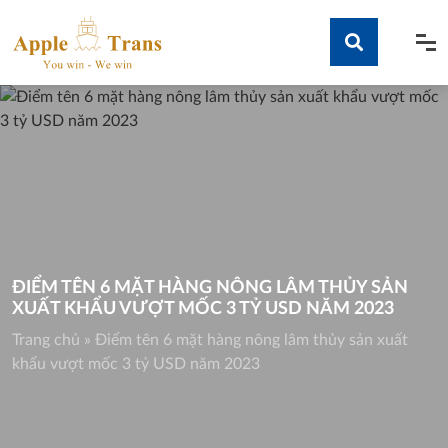
Skip
to
content
Tìm kiếm
ĐIỂM TÊN 6 MẶT HÀNG NÔNG LÂM THỦY SẢN
XUẤT KHẨU VƯỢT MỐC 3 TỶ USD NĂM 2023
Trang chủ
»
Điểm tên 6 mặt hàng nông lâm thủy sản xuất
khẩu vượt mốc 3 tỷ USD năm 2023