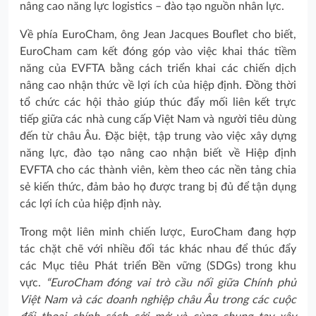
nâng cao năng lực logistics – đào tạo nguồn nhân lực.
Về phía EuroCham, ông Jean Jacques Bouflet cho biết,
EuroCham cam kết đóng góp vào việc khai thác tiềm
năng của EVFTA bằng cách triển khai các chiến dịch
nâng cao nhận thức về lợi ích của hiệp định. Đồng thời
tổ chức các hội thảo giúp thúc đẩy mối liên kết trực
tiếp giữa các nhà cung cấp Việt Nam và người tiêu dùng
đến từ châu Âu. Đặc biệt, tập trung vào việc xây dựng
năng lực, đào tạo nâng cao nhận biết về Hiệp định
EVFTA cho các thành viên, kèm theo các nền tảng chia
sẻ kiến thức, đảm bảo họ được trang bị đủ để tận dụng
các lợi ích của hiệp định này.
Trong một liên minh chiến lược, EuroCham đang hợp
tác chặt chẽ với nhiều đối tác khác nhau để thúc đẩy
các Mục tiêu Phát triển Bền vững (SDGs) trong khu
vực.
“EuroCham đóng vai trò cầu nối giữa Chính phủ
Việt Nam và các doanh nghiệp châu Âu trong các cuộc