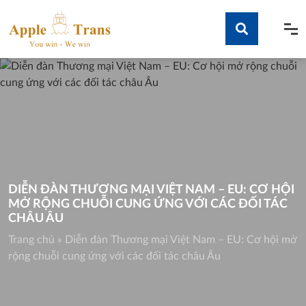
Skip
to
content
Tìm kiếm
DIỄN ĐÀN THƯƠNG MẠI VIỆT NAM – EU: CƠ HỘI
MỞ RỘNG CHUỖI CUNG ỨNG VỚI CÁC ĐỐI TÁC
CHÂU ÂU
Trang chủ
»
Diễn đàn Thương mại Việt Nam – EU: Cơ hội mở
rộng chuỗi cung ứng với các đối tác châu Âu