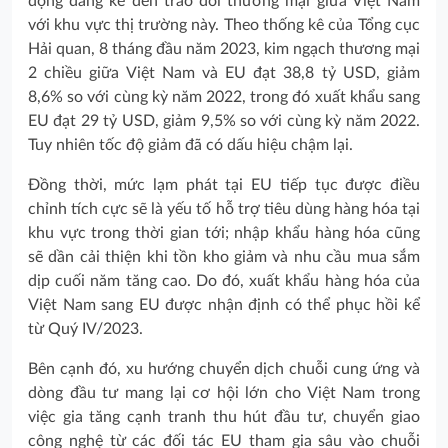
động đáng kể đến trao đổi thương mại giữa Việt Nam
với khu vực thị trường này. Theo thống kê của Tổng cục
Hải quan, 8 tháng đầu năm 2023, kim ngạch thương mại
2 chiều giữa Việt Nam và EU đạt 38,8 tỷ USD, giảm
8,6% so với cùng kỳ năm 2022, trong đó xuất khẩu sang
EU đạt 29 tỷ USD, giảm 9,5% so với cùng kỳ năm 2022.
Tuy nhiên tốc độ giảm đã có dấu hiệu chậm lại.
Đồng thời, mức lạm phát tại EU tiếp tục được điều
chỉnh tích cực sẽ là yếu tố hỗ trợ tiêu dùng hàng hóa tại
khu vực trong thời gian tới; nhập khẩu hàng hóa cũng
sẽ dần cải thiện khi tồn kho giảm và nhu cầu mua sắm
dịp cuối năm tăng cao. Do đó, xuất khẩu hàng hóa của
Việt Nam sang EU được nhận định có thể phục hồi kể
từ Quý IV/2023.
Bên cạnh đó, xu hướng chuyển dịch chuỗi cung ứng và
dòng đầu tư mang lại cơ hội lớn cho Việt Nam trong
việc gia tăng cạnh tranh thu hút đầu tư, chuyển giao
công nghệ từ các đối tác EU tham gia sâu vào chuỗi