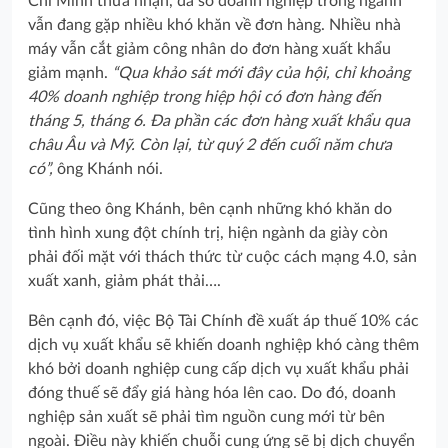
Chí Minh thừa nhận, đa số doanh nghiệp trong ngành
vẫn đang gặp nhiều khó khăn về đơn hàng. Nhiều nhà
máy vẫn cắt giảm công nhân do đơn hàng xuất khẩu
giảm mạnh.
“Qua khảo sát mới đây của hội, chỉ khoảng
40% doanh nghiệp trong hiệp hội có đơn hàng đến
tháng 5, tháng 6. Đa phần các đơn hàng xuất khẩu qua
châu Âu và Mỹ. Còn lại, từ quý 2 đến cuối năm chưa
có”,
ông Khánh nói.
Cũng theo ông Khánh, bên cạnh những khó khăn do
tình hình xung đột chính trị, hiện ngành da giày còn
phải đối mặt với thách thức từ cuộc cách mạng 4.0, sản
xuất xanh, giảm phát thải….
Bên cạnh đó, việc Bộ Tài Chính đề xuất áp thuế 10% các
dịch vụ xuất khẩu sẽ khiến doanh nghiệp khó càng thêm
khó bởi doanh nghiệp cung cấp dịch vụ xuất khẩu phải
đóng thuế sẽ đẩy giá hàng hóa lên cao. Do đó, doanh
nghiệp sản xuất sẽ phải tìm nguồn cung mới từ bên
ngoài. Điều này khiến chuỗi cung ứng sẽ bị dịch chuyển