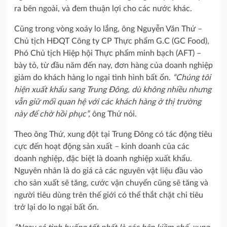
ra bên ngoài, và đem thuận lợi cho các nước khác.
Cũng trong vòng xoáy lo lắng, ông Nguyễn Văn Thứ –
Chủ tịch HĐQT Công ty CP Thực phẩm G.C (GC Food),
Phó Chủ tịch Hiệp hội Thực phẩm minh bạch (AFT) –
bày tỏ, từ đầu năm đến nay, đơn hàng của doanh nghiệp
giảm do khách hàng lo ngại tình hình bất ổn.
“Chúng tôi
hiện xuất khẩu sang Trung Đông, dù không nhiều nhưng
vẫn giữ mối quan hệ với các khách hàng ở thị trường
này để chờ hồi phục”,
ông Thứ nói.
Theo ông Thứ, xung đột tại Trung Đông có tác động tiêu
cực đến hoạt động sản xuất – kinh doanh của các
doanh nghiệp, đặc biệt là doanh nghiệp xuất khẩu.
Nguyên nhân là do giá cả các nguyên vật liệu đầu vào
cho sản xuất sẽ tăng, cước vận chuyển cũng sẽ tăng và
người tiêu dùng trên thế giới có thể thắt chặt chi tiêu
trở lại do lo ngại bất ổn.