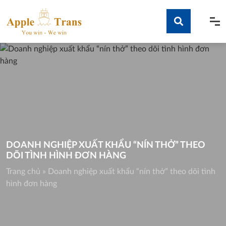
Skip
to
content
Tìm kiếm
DOANH NGHIỆP XUẤT KHẨU “NÍN THỞ” THEO
DÕI TÌNH HÌNH ĐƠN HÀNG
Trang chủ
»
Doanh nghiệp xuất khẩu “nín thở” theo dõi tình
hình đơn hàng