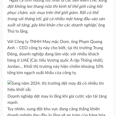
“Ngay cả tình huống tốt nhất là các bên kiềm chế, xung
đột không leo thang nữa thì kinh tế thế giới cũng hồi
phục chậm, sức mua trên thế giới giảm. Rất có thể
trong vài tháng tới, giá cả nhiều mặt hàng đầu vào sản
xuất sẽ tăng, gây khó khăn cho các doanh nghiệp’,
ông
Thứ lo lắng.
Với Công ty TNHH May mặc Dom, ông Phạm Quang
Anh – CEO công ty này cho biết, tại thị trường Trung
Đông, doanh nghiệp đang làm việc với nhiều khách
hàng ở UAE (Các tiểu Vương quốc Ả rập Thống nhất),
Jordan… Khối thị trường này hiện chiếm khoảng 10%
tổng kim ngạch xuất khẩu của công ty.
Doanh nghiệp dệt may lo lắng khi giá cước vận tải tăng
mạnh
Tuy nhiên, xung đột khu vực đang căng thẳng khiến
doanh nghiệp đau đầu lo lắng về an toàn của hàng hóa