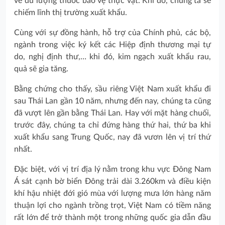
về dư lượng thuốc bảo vệ thực vật. Khi đó, chúng ta sẽ
chiếm lĩnh thị trường xuất khẩu.
Cùng với sự đồng hành, hỗ trợ của Chính phủ, các bộ,
ngành trong việc ký kết các Hiệp định thương mại tự
do, nghị định thư,… khi đó, kim ngạch xuất khẩu rau,
quả sẽ gia tăng.
Bằng chứng cho thấy, sầu riêng Việt Nam xuất khẩu đi
sau Thái Lan gần 10 năm, nhưng đến nay, chúng ta cũng
đã vượt lên gần bằng Thái Lan. Hay với mặt hàng chuối,
trước đây, chúng ta chỉ đứng hàng thứ hai, thứ ba khi
xuất khẩu sang Trung Quốc, nay đã vươn lên vị trí thứ
nhất.
Đặc biệt, với vị trí địa lý nằm trong khu vực Đông Nam
Á sát cạnh bờ biển Đông trải dài 3.260km và điều kiện
khí hậu nhiệt đới gió mùa với lượng mưa lớn hàng năm
thuận lợi cho ngành trồng trọt, Việt Nam có tiềm năng
rất lớn để trở thành một trong những quốc gia dẫn đầu