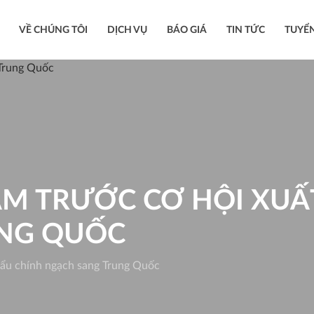
VỀ CHÚNG TÔI
DỊCH VỤ
BÁO GIÁ
TIN TỨC
TUYỂ
AM TRƯỚC CƠ HỘI XUẤ
NG QUỐC
hẩu chính ngạch sang Trung Quốc