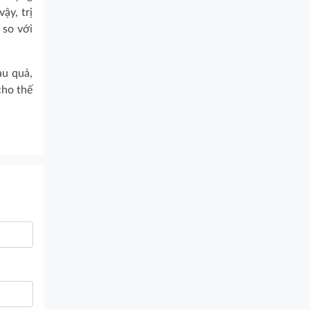
ậy, trị
 so với
au quả,
cho thế