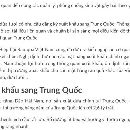
ên quan đến công tác quản lý, phòng chống sinh vật gây hại theo 
i dừa tươi có nhu cầu đăng ký xuất khẩu sang Trung Quốc. Thông
 sơ, tài liệu liên quan và chuẩn bị sẵn sàng mọi điều kiện để t
ải quan Trung Quốc.
iệp hội Rau quả Việt Nam cũng đã đưa ra kiến nghị các cơ qu
ết thêm Nghị định thư cho các mặt hàng xuất khẩu chính ngạ
t Nam thuận lợi hơn trong thông quan xuất khẩu, ổn định, tă
hêm thị trường xuất khẩu cho các mặt hàng rau quả khác của V
anh, dưa lưới…
t khẩu sang Trung Quốc
 tăng. Đảo Hải Nam, nơi sản xuất dừa chính tại Trung Quốc, 
u thị trường hàng năm của Trung Quốc lên tới 2,6 tỷ trái.
 chênh lệch cầu rất lớn. Bổ dưỡng, ít béo và hương vị thơm ngon,
àng tăng nhanh.