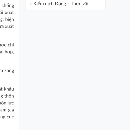
Kiểm dịch Động – Thực vật
g chống
ói xuất
g, biện
ừa xuất
ược chi
hù hợp,
am sang
ất khẩu
ng thôn
uồn lực
ham gia
ổng cục