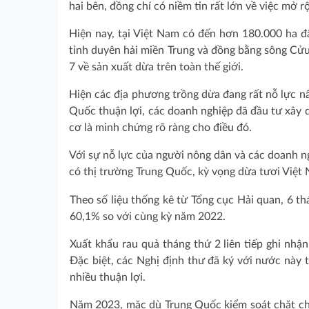
hai bên, đồng chí có niềm tin rất lớn về việc mở r
Hiện nay, tại Việt Nam có đến hơn 180.000 ha đấ
tỉnh duyên hải miền Trung và đồng bằng sông Cửu
7 về sản xuất dừa trên toàn thế giới.
Hiện các địa phương trồng dừa đang rất nỗ lực n
Quốc thuận lợi, các doanh nghiệp đã đầu tư xây
cơ là minh chứng rõ ràng cho điều đó.
Với sự nỗ lực của người nông dân và các doanh ng
có thị trường Trung Quốc, kỳ vọng dừa tươi Việt
Theo số liệu thống kê từ Tổng cục Hải quan, 6 th
60,1% so với cùng kỳ năm 2022.
Xuất khẩu rau quả tháng thứ 2 liên tiếp ghi nh
Đặc biệt, các Nghị định thư đã ký với nước này
nhiều thuận lợi.
Năm 2023, mặc dù Trung Quốc kiểm soát chặt chẽ