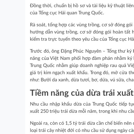
Đồng thời, chuẩn bị hồ sơ và tài liệu kỹ thuật li
của Tổng cục Hải quan Trung Quốc.
Rà soát, tổng hợp các vùng trồng, cơ sở đóng gó
hướng dẫn vùng trồng, cơ sở đóng gói hoàn tất hồ
kiểm tra trực tuyến theo yêu cầu của Tổng cục H
Trước đó, ông Đặng Phúc Nguyên – Tổng thư ký H
năng của Việt Nam phối hợp đàm phán nhằm ký k
Trung Quốc nhằm giúp doanh nghiệp rau quả Việ
giá trị kim ngạch xuất khẩu. Trong đó, mở cửa t
như: Bưởi da xanh, dừa tươi, bơ, dứa, vú sữa, ch
Tiềm năng của dừa trái xuấ
Nhu cầu nhập khẩu dừa của Trung Quốc tiếp tục
xuất 250 triệu trái dừa mỗi năm, trong khi nhu cầ
Ngoài ra, còn có 1,5 tỷ trái dừa cần chế biến nên
loại trái cây nhiệt đới có nhu cầu sử dụng ngày c