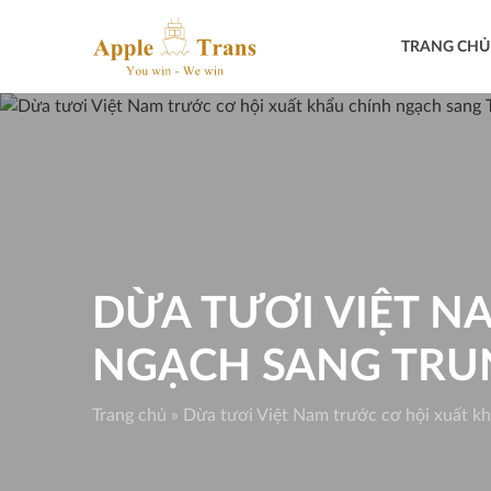
Skip
to
TRANG CHỦ
content
DỪA TƯƠI VIỆT N
NGẠCH SANG TRU
Trang chủ
»
Dừa tươi Việt Nam trước cơ hội xuất k