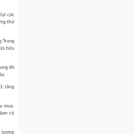
tại các
ứng thứ
g Trung
dừa hữu
rong đó
ày.
D, tăng
hu mua.
 Nam có
t lượng