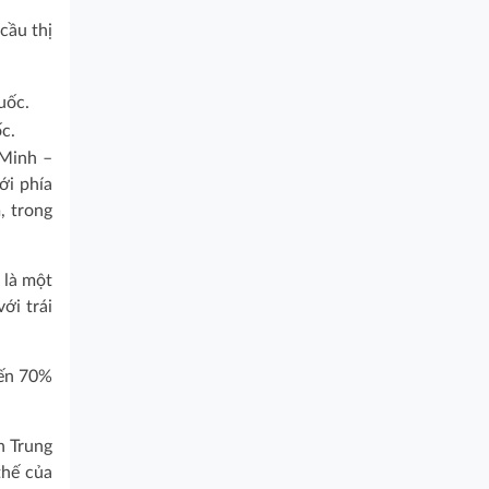
cầu thị
c.
 Minh –
ới phía
, trong
 là một
ới trái
đến 70%
n Trung
thế của