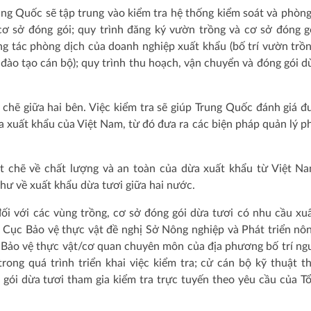
rung Quốc sẽ tập trung vào kiểm tra hệ thống kiểm soát và phòn
 cơ sở đóng gói; quy trình đăng ký vườn trồng và cơ sở đóng g
ng tác phòng dịch của doanh nghiệp xuất khẩu (bố trí vườn trồn
đào tạo cán bộ); quy trình thu hoạch, vận chuyển và đóng gói d
 chẽ giữa hai bên. Việc kiểm tra sẽ giúp Trung Quốc đánh giá đ
ừa xuất khẩu của Việt Nam, từ đó đưa ra các biện pháp quản lý p
t chẽ về chất lượng và an toàn của dừa xuất khẩu từ Việt N
hư về xuất khẩu dừa tươi giữa hai nước.
đối với các vùng trồng, cơ sở đóng gói dừa tươi có nhu cầu xu
 Cục Bảo vệ thực vật đề nghị Sở Nông nghiệp và Phát triển nô
và Bảo vệ thực vật/cơ quan chuyên môn của địa phương bố trí ng
ong quá trình triển khai việc kiểm tra; cử cán bộ kỹ thuật t
gói dừa tươi tham gia kiểm tra trực tuyến theo yêu cầu của T