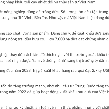
ộng nhập khẩu trái cây nhiệt đới và thủy sản từ Việt Nam.
t nông nghiệp dùng để trồng dừa. Số lượng lớn đều tập trung 
 Long như Trà Vinh, Bến Tre. Nhờ vậy mà Việt Nam hiện đang đ
âng cao chất lượng sản phẩm. Đáng chú ý, để xuất khẩu dừa san
 dựng nông trại dừa hữu cơ. Hơn 7.000 ha dừa đạt chứng nhận 
hiệp thay đổi cách làm để thích nghi với thị trường xuất khẩu t
 Nam sẽ nhận được “tấm vé thông hành” sang thị trường tỷ dân n
áng đầu năm 2023, trị giá xuất khẩu hàng rau quả đạt 2,7 tỷ US
ận tốc độ tăng trưởng mạnh, nhờ nhu cầu từ Trung Quốc tăng t
 trong năm 2022 đã giúp hoạt động xuất khẩu rau quả của Việt
 hàng rào kỹ thuật, an toàn vệ sinh thực phẩm, nhưng với chấ