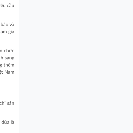
yêu cầu
 báo và
ham gia
an chức
ch sang
ng thêm
iệt Nam
chỉ sản
 dừa là