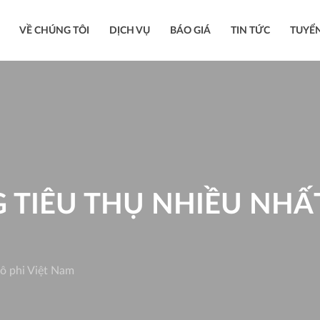
VỀ CHÚNG TÔI
DỊCH VỤ
BÁO GIÁ
TIN TỨC
TUYỂ
 TIÊU THỤ NHIỀU NHẤT
rô phi Việt Nam