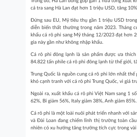
Trong đó, Hà Lan đóng góp gần 1 nửa tổng xuất k
cá tra sang Hà Lan đạt hơn 1 triệu USD, tăng 10
Đứng sau EU, Mỹ tiêu thụ gần 1 triệu USD tron
diễn biến thất thường trong năm 2023. Tháng c
khẩu cá rô phi sang Mỹ tháng 12/2023 đạt hơn 2
gia này gần như không nhập khẩu.
Cá rô phi đông lạnh là sản phẩm được ưa thíc
84.822 tấn phile cá rô phi đông lạnh từ thế giới, 
Trung Quốc là nguồn cung cá rô phi lớn nhất thế 
khó cạnh tranh với cá rô phi Trung Quốc, vì giá 
Ngoài ra, xuất khẩu cá rô phi Việt Nam sang 1 s
62%, Bỉ giảm 56%, Italy giảm 38%, Anh giảm 85%
Cá rô phi là một loài nuôi phát triển nhanh với s
và Đài Loan đang chiếm lĩnh thị trường toàn cầ
nhiên có xu hướng tăng trưởng tích cực trong vài 