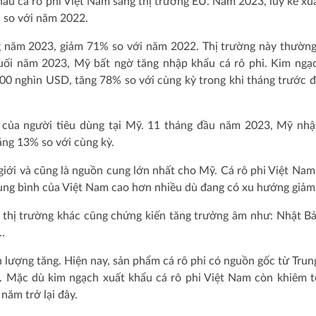
hẩu cá rô phi Việt Nam sang thị trường EU. Năm 2023, lũy kế xu
% so với năm 2022.
g năm 2023, giảm 71% so với năm 2022. Thị trường này thườn
uối năm 2023, Mỹ bất ngờ tăng nhập khẩu cá rô phi. Kim ngạ
00 nghìn USD, tăng 78% so với cùng kỳ trong khi tháng trước 
h của người tiêu dùng tại Mỹ. 11 tháng đầu năm 2023, Mỹ nh
tăng 13% so với cùng kỳ.
giới và cũng là nguồn cung lớn nhất cho Mỹ. Cá rô phi Việt Nam
trung bình của Việt Nam cao hơn nhiều dù đang có xu hướng giảm
ố thị trường khác cũng chứng kiến tăng trưởng âm như: Nhật B
…
ản lượng tăng. Hiện nay, sản phẩm cá rô phi có nguồn gốc từ Tru
u. Mặc dù kim ngạch xuất khẩu cá rô phi Việt Nam còn khiêm t
năm trở lại đây.