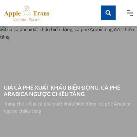
Skip
to
content
Tìm kiếm
GIÁ CÀ PHÊ XUẤT KHẨU BIẾN ĐỘNG, CÀ PHÊ
ARABICA NGƯỢC CHIỀU TĂNG
Trang chủ
»
Giá cà phê xuất khẩu biến động, cà phê Arabica
ngược chiều tăng