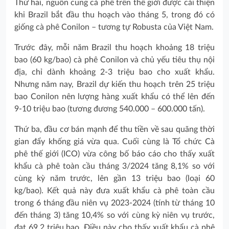
Thứ hai, nguồn cung cà phê trên thế giới được cải thiện
khi Brazil bắt đầu thu hoạch vào tháng 5, trong đó có
giống cà phê Conilon – tương tự Robusta của Việt Nam.
Trước đây, mỗi năm Brazil thu hoạch khoảng 18 triệu
bao (60 kg/bao) cà phê Conilon và chủ yếu tiêu thụ nội
địa, chỉ dành khoảng 2-3 triệu bao cho xuất khẩu.
Nhưng năm nay, Brazil dự kiến thu hoạch trên 25 triệu
bao Conilon nên lượng hàng xuất khẩu có thể lên đến
9-10 triệu bao (tương đương 540.000 – 600.000 tấn).
Thứ ba, đầu cơ bán mạnh để thu tiền về sau quãng thời
gian đẩy khống giá vừa qua. Cuối cùng là Tổ chức Cà
phê thế giới (ICO) vừa công bố báo cáo cho thấy xuất
khẩu cà phê toàn cầu tháng 3/2024 tăng 8,1% so với
cùng kỳ năm trước, lên gần 13 triệu bao (loại 60
kg/bao). Kết quả này đưa xuất khẩu cà phê toàn cầu
trong 6 tháng đầu niên vụ 2023-2024 (tính từ tháng 10
đến tháng 3) tăng 10,4% so với cùng kỳ niên vụ trước,
đạt 69,2 triệu bao. Điều này cho thấy xuất khẩu cà phê