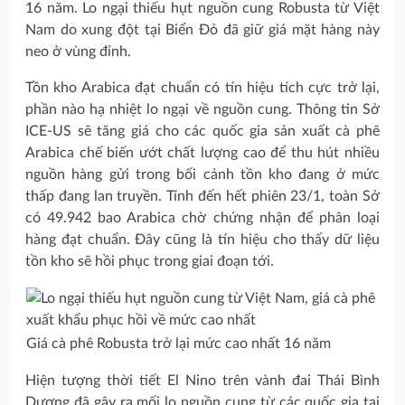
16 năm. Lo ngại thiếu hụt nguồn cung Robusta từ Việt
Nam do xung đột tại Biển Đỏ đã giữ giá mặt hàng này
neo ở vùng đỉnh.
Tồn kho Arabica đạt chuẩn có tín hiệu tích cực trở lại,
phần nào hạ nhiệt lo ngại về nguồn cung. Thông tin Sở
ICE-US sẽ tăng giá cho các quốc gia sản xuất cà phê
Arabica chế biến ướt chất lượng cao để thu hút nhiều
nguồn hàng gửi trong bối cảnh tồn kho đang ở mức
thấp đang lan truyền. Tính đến hết phiên 23/1, toàn Sở
có 49.942 bao Arabica chờ chứng nhận để phân loại
hàng đạt chuẩn. Đây cũng là tín hiệu cho thấy dữ liệu
tồn kho sẽ hồi phục trong giai đoạn tới.
Giá cà phê Robusta trở lại mức cao nhất 16 năm
Hiện tượng thời tiết El Nino trên vành đai Thái Bình
Dương đã gây ra mối lo nguồn cung từ các quốc gia tại