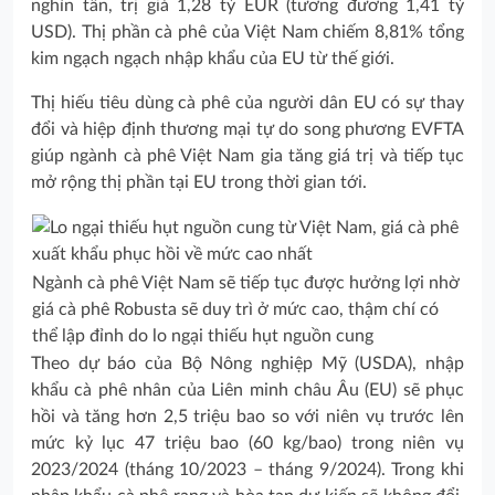
nghìn tấn, trị giá 1,28 tỷ EUR (tương đương 1,41 tỷ
USD). Thị phần cà phê của Việt Nam chiếm 8,81% tổng
kim ngạch ngạch nhập khẩu của EU từ thế giới.
Thị hiếu tiêu dùng cà phê của người dân EU có sự thay
đổi và hiệp định thương mại tự do song phương EVFTA
giúp ngành cà phê Việt Nam gia tăng giá trị và tiếp tục
mở rộng thị phần tại EU trong thời gian tới.
Ngành cà phê Việt Nam sẽ tiếp tục được hưởng lợi nhờ
giá cà phê Robusta sẽ duy trì ở mức cao, thậm chí có
thể lập đỉnh do lo ngại thiếu hụt nguồn cung
Theo dự báo của Bộ Nông nghiệp Mỹ (USDA), nhập
khẩu cà phê nhân của Liên minh châu Âu (EU) sẽ phục
hồi và tăng hơn 2,5 triệu bao so với niên vụ trước lên
mức kỷ lục 47 triệu bao (60 kg/bao) trong niên vụ
2023/2024 (tháng 10/2023 – tháng 9/2024). Trong khi