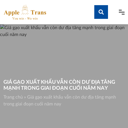
Skip
to
content
Tìm kiếm
GIÁ GẠO XUẤT KHẨU VẪN CÒN DƯ ĐỊA TĂNG
MẠNH TRONG GIAI ĐOẠN CUỐI NĂM NAY
Trang chủ
»
Giá gạo xuất khẩu vẫn còn dư địa tăng mạnh
trong giai đoạn cuối năm nay