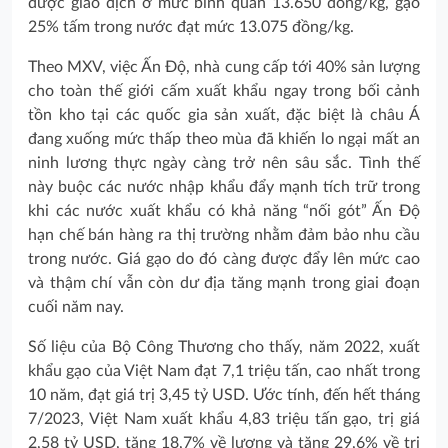
được giao dịch ở mức bình quân 13.650 đồng/kg, gạo
25% tấm trong nước đạt mức 13.075 đồng/kg.
Theo MXV, việc Ấn Độ, nhà cung cấp tới 40% sản lượng
cho toàn thế giới cấm xuất khẩu ngay trong bối cảnh
tồn kho tại các quốc gia sản xuất, đặc biệt là châu Á
đang xuống mức thấp theo mùa đã khiến lo ngại mất an
ninh lương thực ngày càng trở nên sâu sắc. Tình thế
này buộc các nước nhập khẩu đẩy mạnh tích trữ trong
khi các nước xuất khẩu có khả năng “nối gót” Ấn Độ
hạn chế bán hàng ra thị trường nhằm đảm bảo nhu cầu
trong nước. Giá gạo do đó càng được đẩy lên mức cao
và thậm chí vẫn còn dư địa tăng mạnh trong giai đoạn
cuối năm nay.
Số liệu của Bộ Công Thương cho thấy, năm 2022, xuất
khẩu gạo của Việt Nam đạt 7,1 triệu tấn, cao nhất trong
10 năm, đạt giá trị 3,45 tỷ USD. Ước tính, đến hết tháng
7/2023, Việt Nam xuất khẩu 4,83 triệu tấn gạo, trị giá
2,58 tỷ USD, tăng 18,7% về lượng và tăng 29,6% về trị