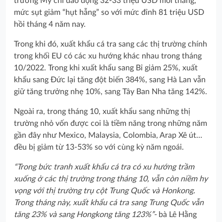
trường Mỹ chỉ dao động 32-33 triệu USD mỗi tháng,
mức sụt giảm “hụt hẫng” so với mức đỉnh 81 triệu USD
hồi tháng 4 năm nay.
Trong khi đó, xuất khẩu cá tra sang các thị trường chính
trong khối EU có các xu hướng khác nhau trong tháng
10/2022. Trong khi xuất khẩu sang Bỉ giảm 25%, xuất
khẩu sang Đức lại tăng đột biến 384%, sang Hà Lan vẫn
giữ tăng trưởng nhẹ 10%, sang Tây Ban Nha tăng 142%.
Ngoài ra, trong tháng 10, xuất khẩu sang những thị
trường nhỏ vốn được coi là tiềm năng trong những năm
gần đây như Mexico, Malaysia, Colombia, Arap Xê út…
đều bị giảm từ 13-53% so với cùng kỳ năm ngoái.
“Trong bức tranh xuất khẩu cá tra có xu hướng trầm
xuống ở các thị trường trong tháng 10, vẫn còn niềm hy
vọng với thị trường trụ cột Trung Quốc và Honkong.
Trong tháng này, xuất khẩu cá tra sang Trung Quốc vẫn
tăng 23% và sang Hongkong tăng 123%”-
bà Lê Hằng