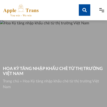
Skip
to
content
Tìm kiếm
HOA KỲ TĂNG NHẬP KHẨU CHÈ TỪ THỊ TRƯỜNG
VIỆT NAM
Trang chủ
»
Hoa Kỳ tăng nhập khẩu chè từ thị trường Việt
Nam