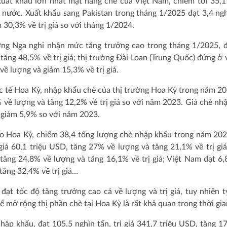
 xuất khẩu lớn nhất mặt hàng chè của Việt Nam, chiếm tới 35,
ả nước. Xuất khẩu sang Pakistan trong tháng 1/2025 đạt 3,4 ngh
m 30,3% về trị giá so với tháng 1/2024.
ường Nga nghi nhận mức tăng trưởng cao trong tháng 1/2025, 
 tăng 48,5% về trị giá; thị trường Đài Loan (Trung Quốc) đứng ở vị
 về lượng và giảm 15,3% về trị giá.
 tế Hoa Kỳ, nhập khẩu chè của thị trường Hoa Kỳ trong năm 20
% về lượng và tăng 12,2% về trị giá so với năm 2023. Giá chè nh
 giảm 5,9% so với năm 2023.
ho Hoa Kỳ, chiếm 38,4 tổng lượng chè nhập khẩu trong năm 202
 giá 60,1 triệu USD, tăng 27% về lượng và tăng 21,1% về trị giá
 tăng 24,8% về lượng và tăng 16,1% về trị giá; Việt Nam đạt 6,
 tăng 32,4% về trị giá…
t tốc độ tăng trưởng cao cả về lượng và trị giá, tuy nhiên t
 mở rộng thị phần chè tại Hoa Kỳ là rất khả quan trong thời gian
ập khẩu, đạt 105,5 nghìn tấn, trị giá 341,7 triệu USD, tăng 1