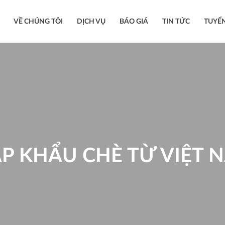
VỀ CHÚNG TÔI
DỊCH VỤ
BÁO GIÁ
TIN TỨC
TUYỂ
P KHẨU CHÈ TỪ VIỆT 