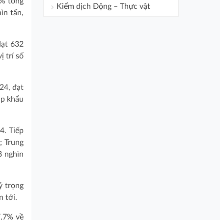
1% tổng
Kiểm dịch Động – Thực vật
ìn tấn,
đạt 632
 trí số
24, đạt
ập khẩu
4. Tiếp
; Trung
8 nghìn
ỷ trọng
 tới.
7,7% về