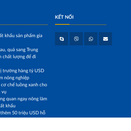
KẾT NỐI
ất khẩu sản phẩm gia
au, quả sang Trung
 chất lượng để đi
hị trường hàng tỷ USD
m nông nghiệp
p cơ chế luồng xanh cho
o vụ
ông quan ngay nông lâm
uất khẩu
t thêm 50 triệu USD hỗ
am phát triển bền vững