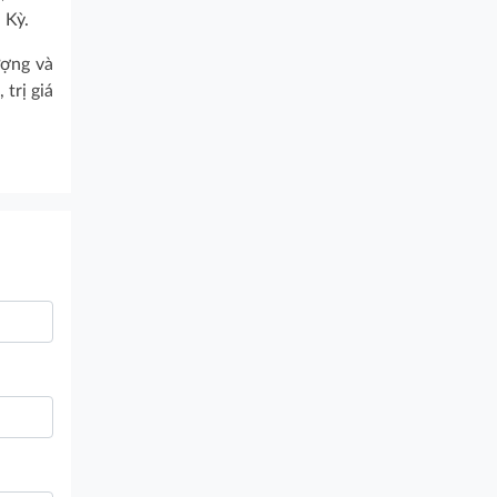
 Kỳ.
ượng và
trị giá