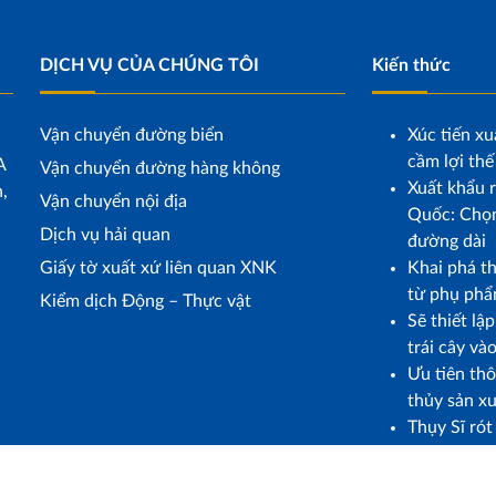
DỊCH VỤ CỦA CHÚNG TÔI
Kiến thức
Vận chuyển đường biển
Xúc tiến xu
cầm lợi thế
A
Vận chuyển đường hàng không
Xuất khẩu r
,
Vận chuyển nội địa
Quốc: Chọn
Dịch vụ hải quan
đường dài
Giấy tờ xuất xứ liên quan XNK
Khai phá t
từ phụ phẩ
Kiểm dịch Động – Thực vật
Sẽ thiết lậ
trái cây và
Ưu tiên th
thủy sản x
Thụy Sĩ ró
trợ Việt N