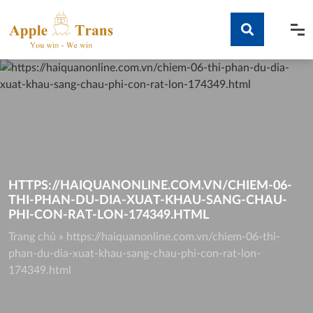
Skip
to
content
Tìm kiếm
HTTPS://HAIQUANONLINE.COM.VN/CHIEM-06-
THI-PHAN-DU-DIA-XUAT-KHAU-SANG-CHAU-
PHI-CON-RAT-LON-174349.HTML
Trang chủ
»
https://haiquanonline.com.vn/chiem-06-thi-
phan-du-dia-xuat-khau-sang-chau-phi-con-rat-lon-
174349.html