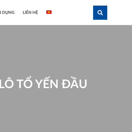
N DỤNG
LIÊN HỆ
Tìm kiếm
LÔ TỔ YẾN ĐẦU