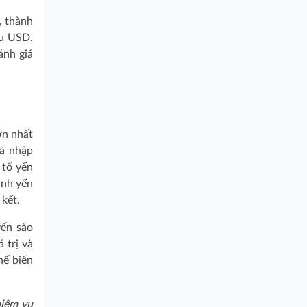
, thành
ệu USD.
ánh giá
ớn nhất
đã nhập
 tổ yến
ành yến
 kết.
yến sào
 trị và
hế biến
hiệm vụ