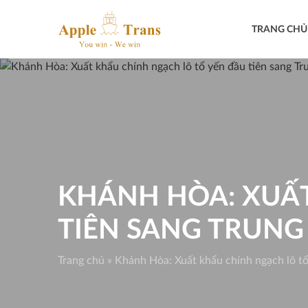
Skip
to
TRANG CHỦ
content
KHÁNH HÒA: XUẤT
TIÊN SANG TRUN
Trang chủ
»
Khánh Hòa: Xuất khẩu chính ngạch lô tổ