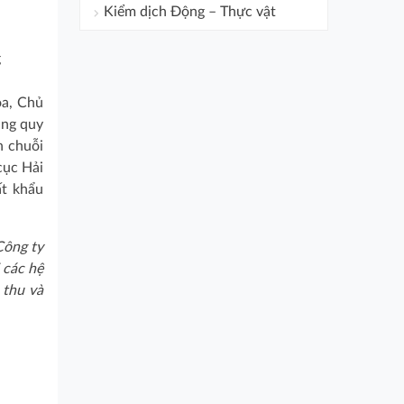
Kiểm dịch Động – Thực vật
g
òa, Chủ
úng quy
n chuỗi
cục Hải
t khẩu
Công ty
 các hệ
 thu và