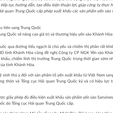
iếp tục hướng dẫn, tạo điều kiện thuận lợi, giúp công ty thực h
c Hải quan Trung Quốc cấp phép xuất khẩu các sản phẩm yến sào 
ng Quốc sẽ nâng cao giá trị và thương hiệu yến sào Khánh Hòa t
uốc qua đường tiểu ngạch là chủ yếu và chiếm thị phần rất khi
UBND tỉnh Khánh Hòa cũng đề nghị Công ty CP NGK Yến sào Kh
t khẩu, chiếm lĩnh thị trường Trung Quốc trong thời gian sớm n
của tỉnh Khánh Hòa.
vệ sinh thú y đối với sản phẩm tổ yến xuất khẩu từ Việt Nam san
ng thôn và Tổng cục Hải quan Trung Quốc ký và có hiệu lực 
c giấy phép đủ điều kiện xuất khẩu sản phẩm yến sào Sanvines
ốc do Tổng cục Hải quan Trung Quốc cấp.