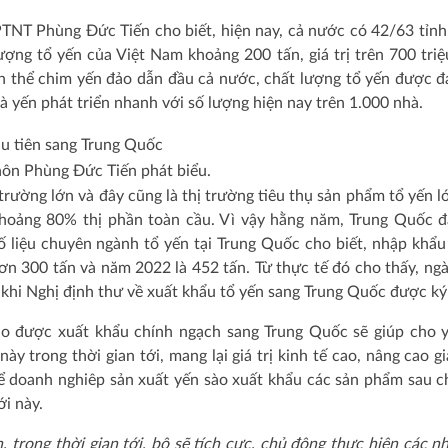
TNT Phùng Đức Tiến cho biết, hiện nay, cả nước có 42/63 tỉnh
ượng tổ yến của Việt Nam khoảng 200 tấn, giá trị trên 700 tri
n thể chim yến đảo dẫn đầu cả nước, chất lượng tổ yến được đ
hà yến phát triển nhanh với số lượng hiện nay trên 1.000 nhà.
hôn Phùng Đức Tiến phát biểu.
trường lớn và đây cũng là thị trường tiêu thụ sản phẩm tổ yến l
khoảng 80% thị phần toàn cầu. Vì vậy hằng năm, Trung Quốc 
 liệu chuyên ngành tổ yến tại Trung Quốc cho biết, nhập khẩu
 300 tấn và năm 2022 là 452 tấn. Từ thực tế đó cho thấy, ng
khi Nghị định thư về xuất khẩu tổ yến sang Trung Quốc được ký
ào được xuất khẩu chính ngạch sang Trung Quốc sẽ giúp cho 
trong thời gian tới, mang lại giá trị kinh tế cao, nâng cao giá
ể doanh nghiêp sản xuất yến sào xuất khẩu các sản phẩm sau c
ới này.
 trong thời gian tới, bộ sẽ tích cực, chủ động thực hiện các n