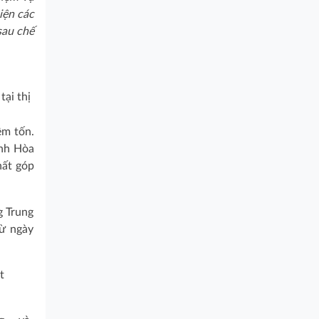
iện các
sau chế
ại thị
êm tốn.
ánh Hòa
hất góp
g Trung
từ ngày
t