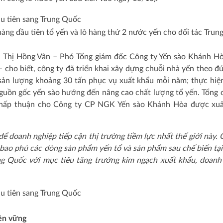
àng đầu tiên tổ yến và lô hàng thứ 2 nước yến cho đối tác Trun
nh Thị Hồng Vân – Phó Tổng giám đốc Công ty Yến sào Khánh H
ho biết, công ty đã triển khai xây dựng chuỗi nhà yến theo đ
sản lượng khoảng 30 tấn phục vụ xuất khẩu mỗi năm; thực hiệ
 nguồn gốc yến sào hướng đến nâng cao chất lượng tổ yến. Tổng 
chấp thuận cho Công ty CP NGK Yến sào Khánh Hòa được xuấ
 để doanh nghiệp tiếp cận thị trường tiềm lực nhất thế giới này. 
ộ bao phủ các dòng sản phẩm yến tổ và sản phẩm sau chế biến tại
ung Quốc với mục tiêu tăng trưởng kim ngạch xuất khẩu, doanh
bền vững