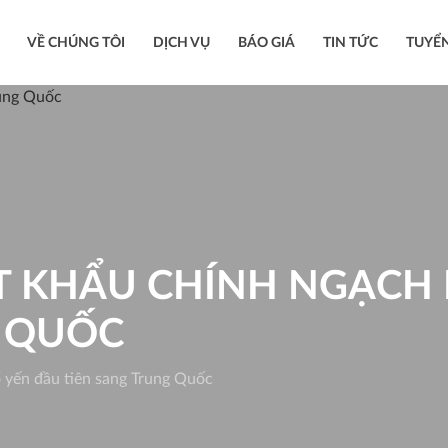
VỀ CHÚNG TÔI
DỊCH VỤ
BÁO GIÁ
TIN TỨC
TUYỂ
 KHẨU CHÍNH NGẠCH 
G QUỐC
 yến đầu tiên sang Trung Quốc