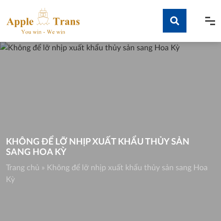
Skip
to
content
Tìm kiếm
KHÔNG ĐỂ LỠ NHỊP XUẤT KHẨU THỦY SẢN
SANG HOA KỲ
Trang chủ
»
Không để lỡ nhịp xuất khẩu thủy sản sang Hoa
Kỳ