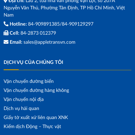
Địa chỉ:
Lầu 2, toà nhà văn phòng Vạn Lợi, số 207A
Nguyễn Văn Thủ, Phường Tân Định, TP Hồ Chí Minh, Việt
Nam
Hotline:
84-909891385/84-909129297
Cell:
84-2873 012379
Email:
sales@appletransvn.com
DỊCH VỤ CỦA CHÚNG TÔI
Vận chuyển đường biển
Vận chuyển đường hàng không
Vận chuyển nội địa
Dịch vụ hải quan
Giấy tờ xuất xứ liên quan XNK
Kiểm dịch Động – Thực vật