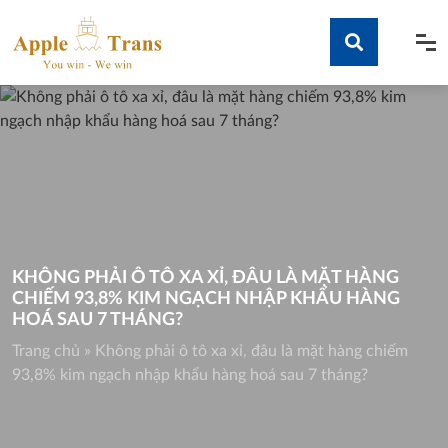
Skip
to
content
Tìm kiếm
KHÔNG PHẢI Ô TÔ XA XỈ, ĐÂU LÀ MẶT HÀNG
CHIẾM 93,8% KIM NGẠCH NHẬP KHẨU HÀNG
HOÁ SAU 7 THÁNG?
Trang chủ
»
Không phải ô tô xa xỉ, đâu là mặt hàng chiếm
93,8% kim ngạch nhập khẩu hàng hoá sau 7 tháng?