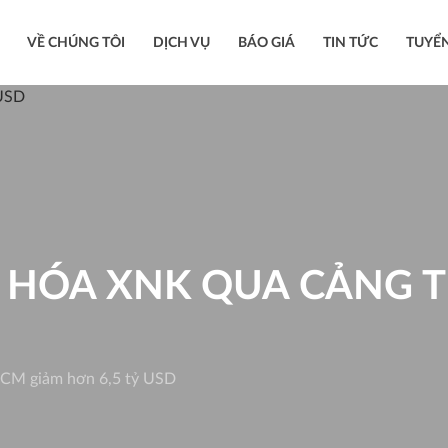
VỀ CHÚNG TÔI
DỊCH VỤ
BÁO GIÁ
TIN TỨC
TUYỂ
 HÓA XNK QUA CẢNG 
CM giảm hơn 6,5 tỷ USD