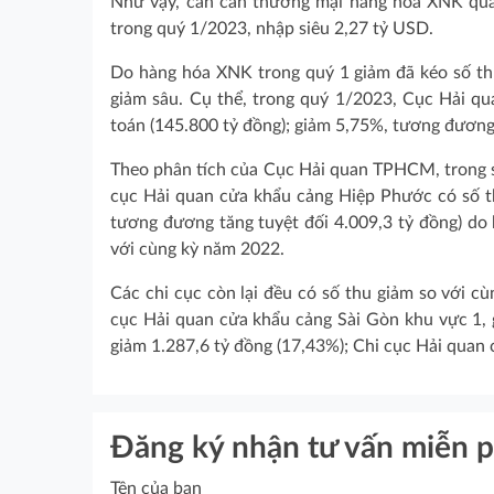
Như vậy, cán cân thương mại hàng hóa XNK q
trong quý 1/2023, nhập siêu 2,27 tỷ USD.
Do hàng hóa XNK trong quý 1 giảm đã kéo số t
giảm sâu. Cụ thể, trong quý 1/2023, Cục Hải q
toán (145.800 tỷ đồng); giảm 5,75%, tương đương 
Theo phân tích của Cục Hải quan TPHCM, trong số
cục Hải quan cửa khẩu cảng Hiệp Phước có số th
tương đương tăng tuyệt đối 4.009,3 tỷ đồng) do 
với cùng kỳ năm 2022.
Các chi cục còn lại đều có số thu giảm so với c
cục Hải quan cửa khẩu cảng Sài Gòn khu vực 1, g
giảm 1.287,6 tỷ đồng (17,43%); Chi cục Hải quan
Đăng ký nhận tư vấn miễn p
Tên của bạn