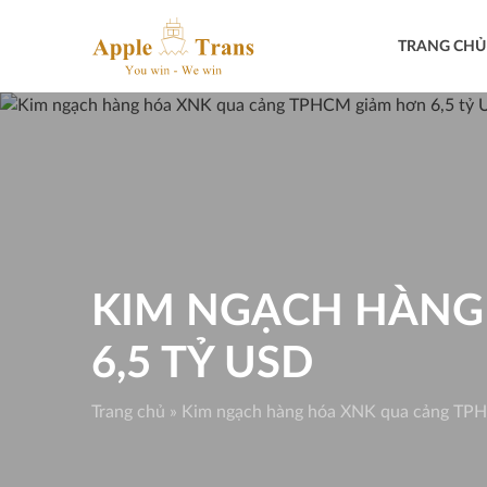
Skip
to
TRANG CHỦ
content
KIM NGẠCH HÀNG
6,5 TỶ USD
Trang chủ
»
Kim ngạch hàng hóa XNK qua cảng TPH