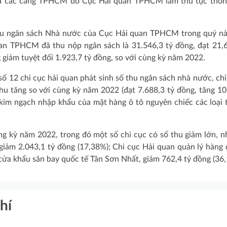
ua các cảng TPHCM do Cục Hải quan TPHCM làm thủ tục thôn
hu ngân sách Nhà nước của Cục Hải quan TPHCM trong quý n
uan TPHCM đã thu nộp ngân sách là 31.546,3 tỷ đồng, đạt 21
giảm tuyệt đối 1.923,7 tỷ đồng, so với cùng kỳ năm 2022.
 12 chi cục hải quan phát sinh số thu ngân sách nhà nước, chỉ
u tăng so với cùng kỳ năm 2022 (đạt 7.688,3 tỷ đồng, tăng 1
kim ngạch nhập khẩu của mặt hàng ô tô nguyên chiếc các loại 
ùng kỳ năm 2022, trong đó một số chi cục có số thu giảm lớn, n
iảm 2.043,1 tỷ đồng (17,38%); Chi cục Hải quan quản lý hàng 
 cửa khẩu sân bay quốc tế Tân Sơn Nhất, giảm 762,4 tỷ đồng (3
hí