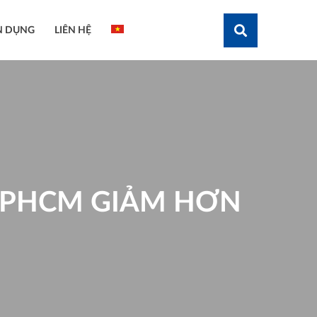
N DỤNG
LIÊN HỆ
Tìm kiếm
TPHCM GIẢM HƠN