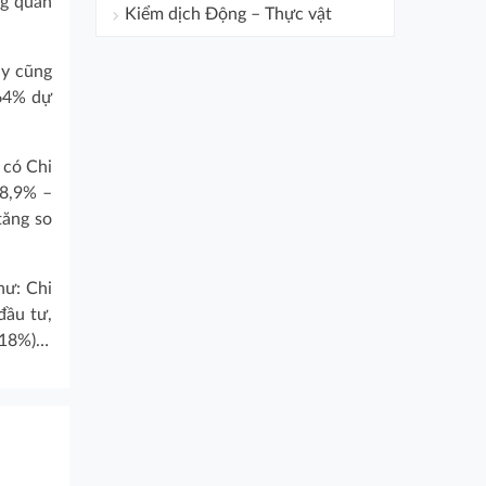
g quan
Kiểm dịch Động – Thực vật
ày cũng
,64%
dự
 có Chi
08,9% –
tăng so
hư: Chi
đầu tư,
6,18%)…