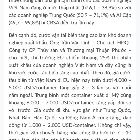
thuế chống bán phá giá tạm dành cho các doanh nghiệp
Việt Nam đang ở mức thấp nhất (từ 6,1 – 38,9%) so với
các doanh nghiệp Trung Quốc (50,9 – 71,1%) và Ai Cập
(49,7 – 99,8%) bị CBSA điều tra lần này.
Bên cạnh đó, cước vận tải biển tăng cao làm khó doanh
nghiệp xuất khẩu. Ông Trần Văn Lĩnh – Chủ tịch HĐQT
Công ty CP Thủy sản và Thương mại Thuận Phước –
cho biết, thị trường EU chiếm khoảng 25% thị phần
xuất khẩu của doanh nghiệp Việt Nam và đây cũng là
khu vực cước tàu biển tăng cao nhất. Theo đó, giá cước
tàu biển từ Việt Nam đi EU hiện nay trên dưới 4.000 –
5.000 USD/container, tăng gấp 2 – 3 lần so với cuối
năm ngoái. Trung bình một container xuất đi Mỹ cũng
khoảng 6.000 – 7.000 USD/container, tăng gấp đôi so
với trước. Giá cước đi khu vực gần như Trung Quốc,
Nhật Bản, Hàn Quốc và Đông Nam Á cũng tăng, dao
động từ 1.000 – 2.000 USD/container. Không chỉ vậy,
thời gian vận chuyển hàng hóa cũng lâu hơn từ 7 – 10