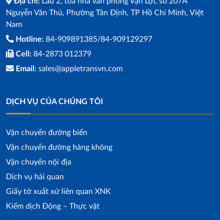
Địa chỉ:
Lầu 2, toà nhà văn phòng Vạn Lợi, số 207A
Nguyễn Văn Thủ, Phường Tân Định, TP Hồ Chí Minh, Việt
Nam
Hotline:
84-909891385/84-909129297
Cell:
84-2873 012379
Email:
sales@appletransvn.com
DỊCH VỤ CỦA CHÚNG TÔI
Vận chuyển đường biển
Vận chuyển đường hàng không
Vận chuyển nội địa
Dịch vụ hải quan
Giấy tờ xuất xứ liên quan XNK
Kiểm dịch Động – Thực vật