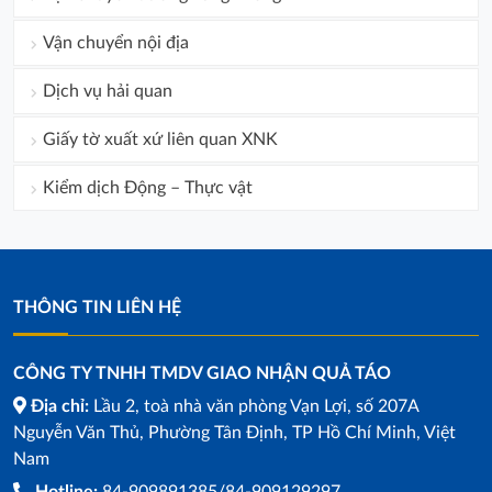
Vận chuyển nội địa
Dịch vụ hải quan
Giấy tờ xuất xứ liên quan XNK
Kiểm dịch Động – Thực vật
THÔNG TIN LIÊN HỆ
CÔNG TY TNHH TMDV GIAO NHẬN QUẢ TÁO
Địa chỉ:
Lầu 2, toà nhà văn phòng Vạn Lợi, số 207A
Nguyễn Văn Thủ, Phường Tân Định, TP Hồ Chí Minh, Việt
Nam