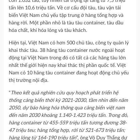
còn 1.032 tàu, tuy nhiên tải trọng lại tăng từ 7,5 triệu
tấn lên 10,6 triệu tấn. Về cơ cấu đội tàu, tàu vận tải
biển Việt Nam chủ yếu tập trung ở hàng tổng hợp và
hàng rời. Một phần nhỏ là tàu tàu container, tàu dầu
hóa chất, khí hóa lỏng và tàu khách.
Hiện tại, Việt Nam có hơn 500 chủ tàu, công ty quản lý
khai thác tàu. 38 hãng tàu container nước ngoài hoạt
động tại Việt Nam trong đó có tất cả các hãng tàu lớn
nhất thế giới hiện nay khai thác thị phần quốc tế. Việt
Nam có 10 hãng tàu container đang hoạt động chủ yếu
thị trường nội địa.
“
Theo kết quả nghiên cứu quy hoạch phát triển hệ
thống cảng biển thời kỳ 2021-2030, tầm nhìn đến năm
2050, dự báo hàng hóa thông qua cảng biển việt nam
đến năm 2030 khoảng 1.140-1.423 triệu tấn. Trong đó,
hàng container từ 455-559 triệu tấn tương đương 38-
47 triệu teu; hàng tổng hợp, rời từ 521-673 triệu tấn;
hàng lỏng từ 164-190 triệu tấn
”, ông Võ Duy Thắng dự