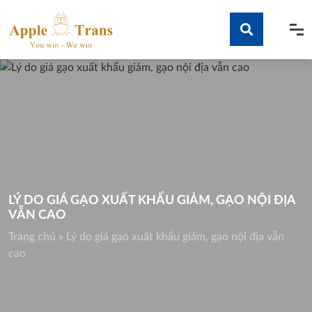
Skip
to
content
Tìm kiếm
LÝ DO GIÁ GẠO XUẤT KHẨU GIẢM, GẠO NỘI ĐỊA
VẪN CAO
Trang chủ
»
Lý do giá gạo xuất khẩu giảm, gạo nội địa vẫn
cao