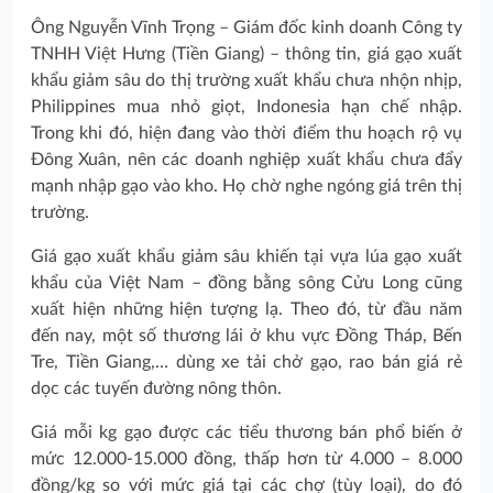
Ông Nguyễn Vĩnh Trọng – Giám đốc kinh doanh Công ty
TNHH Việt Hưng (Tiền Giang) – thông tin, giá gạo xuất
khẩu giảm sâu do thị trường xuất khẩu chưa nhộn nhịp,
Philippines mua nhỏ giọt, Indonesia hạn chế nhập.
Trong khi đó, hiện đang vào thời điểm thu hoạch rộ vụ
Đông Xuân, nên các doanh nghiệp xuất khẩu chưa đẩy
mạnh nhập gạo vào kho. Họ chờ nghe ngóng giá trên thị
trường.
Giá gạo xuất khẩu giảm sâu khiến tại vựa lúa gạo xuất
khẩu của Việt Nam – đồng bằng sông Cửu Long cũng
xuất hiện những hiện tượng lạ. Theo đó, từ đầu năm
đến nay, một số thương lái ở khu vực Đồng Tháp, Bến
Tre, Tiền Giang,… dùng xe tải chở gạo, rao bán giá rẻ
dọc các tuyến đường nông thôn.
Giá mỗi kg gạo được các tiểu thương bán phổ biến ở
mức 12.000-15.000 đồng, thấp hơn từ 4.000 – 8.000
đồng/kg so với mức giá tại các chợ (tùy loại), do đó