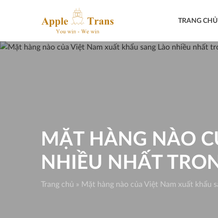
Skip
to
TRANG CHỦ
content
MẶT HÀNG NÀO CỦ
NHIỀU NHẤT TRON
Trang chủ
»
Mặt hàng nào của Việt Nam xuất khẩu s