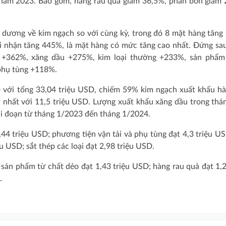
kỳ năm 2023. Bao gồm, hàng rau quả giảm 36,5%, phân bón giảm
 dương về kim ngạch so với cùng kỳ, trong đó 8 mặt hàng tăng
ghi nhận tăng 445%, là mặt hàng có mức tăng cao nhất. Đứng sau
 +362%, xăng dầu +275%, kim loại thường +233%, sản phẩm 
phụ tùng +118%.
 với tổng 33,04 triệu USD, chiếm 59% kim ngạch xuất khẩu h
 nhất với 11,5 triệu USD. Lượng xuất khẩu xăng dầu trong thá
iai đoạn từ tháng 1/2023 đến tháng 1/2024.
,44 triệu USD; phương tiện vận tải và phụ tùng đạt 4,3 triệu U
u USD; sắt thép các loại đạt 2,98 triệu USD.
 sản phẩm từ chất dẻo đạt 1,43 triệu USD; hàng rau quả đạt 1,2
.