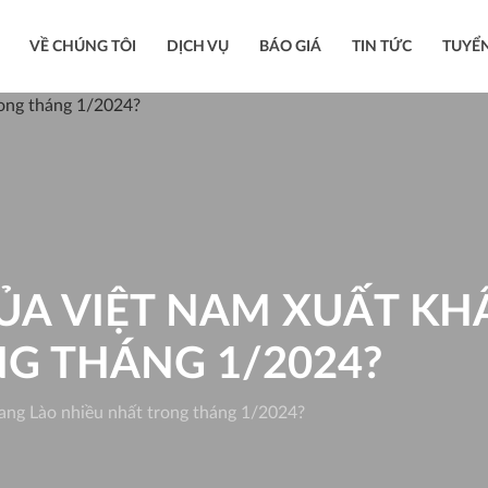
VỀ CHÚNG TÔI
DỊCH VỤ
BÁO GIÁ
TIN TỨC
TUYỂ
A VIỆT NAM XUẤT KH
G THÁNG 1/2024?
ang Lào nhiều nhất trong tháng 1/2024?