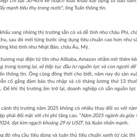
iệp chỉ đạt 30-40% kế hoạch xuất khẩu xây dựng từ đầu năm
đẩy mạnh tiêu thụ trong nước
”, ông Tuấn thông tin.
hẩu sang những thị trường sẵn có và dễ tính như châu Phi, ch
thu, sau đó mới từng bước ứng dụng tiêu chuẩn cao hơn như s
ường khó tính như Nhật Bản, châu Âu, Mỹ.
 thương mại điện tử lớn như Alibaba, Amazon nhằm mở thêm kê
g trong tương lai, sẽ tiếp tục đầu tư nguồn lực và con người để
uấn thông tin. Ông cũng đồng thời cho biết, năm nay dù sản xuấ
ẫn cố gắng đảm bảo thu nhập và có tháng lương thứ 13 thư
Để khi thị trường ấm trở lại, doanh nghiệp có sẵn nguồn lực
 cảnh thị trường năm 2025 không có nhiều thay đổi so với nă
phải đối mặt với chi phí tăng cao. “
Năm 2025 ngành da giày 
2024, đạt kim ngạch khoảng 29 tỷ USD
”, bà Xuân nhấn mạnh.
ng đó nhu cầu tiêu dùng và tuân thủ tiêu chuẩn xanh từ các thị