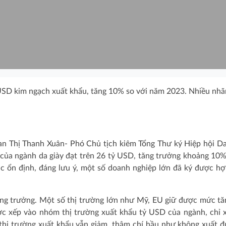
 USD kim ngạch xuất khẩu, tăng 10% so với năm 2023. Nhiều nh
n Thị Thanh Xuân- Phó Chủ tịch kiêm Tổng Thư ký Hiệp hội Da
của ngành da giày đạt trên 26 tỷ USD, tăng trưởng khoảng 10%
c ổn định, đáng lưu ý, một số doanh nghiệp lớn đã ký được h
ng trưởng. Một số thị trường lớn như Mỹ, EU giữ được mức tă
ợc xếp vào nhóm thị trường xuất khẩu tỷ USD của ngành, chỉ 
 thị trường xuất khẩu vẫn giảm, thậm chí hầu như không xuất 