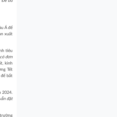
. Để bù
âu Á để
ản xuất
nh tiêu
 có đơn
t, kinh
ởng Tết
 để bắt
m 2024.
vẫn đặt
 trường