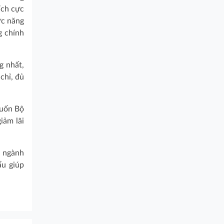
ích cực
ức năng
g chính
g nhất,
chỉ, đủ
muốn Bộ
iảm lãi
i ngành
ẩu giúp