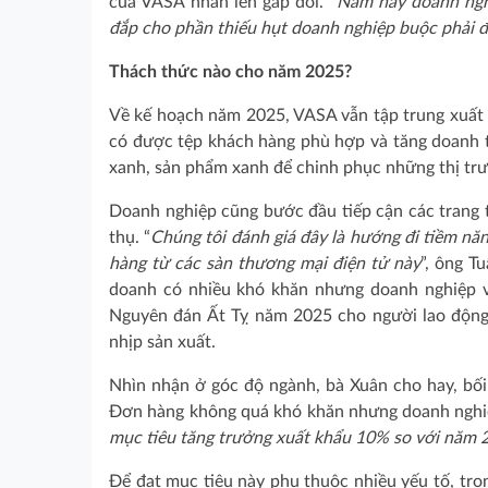
của VASA nhân lên gấp đôi. “
Năm nay doanh ngh
đắp cho phần thiếu hụt doanh nghiệp buộc phải 
Thách thức nào cho năm 2025?
Về kế hoạch năm 2025, VASA vẫn tập trung xuất k
có được tệp khách hàng phù hợp và tăng doanh 
xanh, sản phẩm xanh để chinh phục những thị tr
Doanh nghiệp cũng bước đầu tiếp cận các trang
thụ. “
Chúng tôi đánh giá đây là hướng đi tiềm năn
hàng từ các sàn thương mại điện tử này
”, ông T
doanh có nhiều khó khăn nhưng doanh nghiệp v
Nguyên đán Ất Tỵ năm 2025 cho người lao động. 
nhịp sản xuất.
Nhìn nhận ở góc độ ngành, bà Xuân cho hay, bối
Đơn hàng không quá khó khăn nhưng doanh nghiệp 
mục tiêu tăng trưởng xuất khẩu 10% so với năm 
Để đạt mục tiêu này phụ thuộc nhiều yếu tố, tro