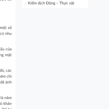
Kiểm dịch Động – Thực vật
 một số
 có nhu
hẩu của
ùng mặt
đó, các
hêm chi
 đã ảnh
 là năm
hó khăn