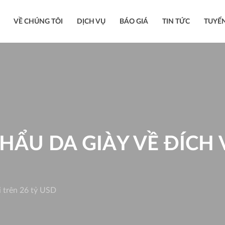
VỀ CHÚNG TÔI
DỊCH VỤ
BÁO GIÁ
TIN TỨC
TUYỂ
HẨU DA GIÀY VỀ ĐÍCH 
i trên 26 tỷ USD