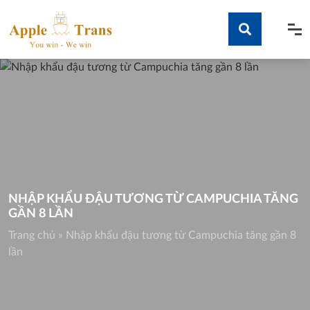
Skip
to
content
Tìm kiếm
NHẬP KHẨU ĐẬU TƯƠNG TỪ CAMPUCHIA TĂNG
GẦN 8 LẦN
Trang chủ
»
Nhập khẩu đậu tương từ Campuchia tăng gần 8
lần