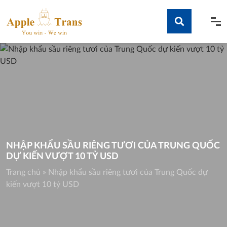
Skip
to
content
Tìm kiếm
NHẬP KHẨU SẦU RIÊNG TƯƠI CỦA TRUNG QUỐC
DỰ KIẾN VƯỢT 10 TỶ USD
Trang chủ
»
Nhập khẩu sầu riêng tươi của Trung Quốc dự
kiến vượt 10 tỷ USD