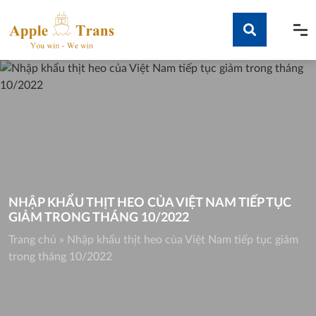
Skip
to
content
Tìm kiếm
NHẬP KHẨU THỊT HEO CỦA VIỆT NAM TIẾP TỤC
GIẢM TRONG THÁNG 10/2022
Trang chủ
»
Nhập khẩu thịt heo của Việt Nam tiếp tục giảm
trong tháng 10/2022