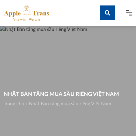
Skip
to
content
Tìm kiếm
NHẬT BẢN TĂNG MUA SẦU RIÊNG VIỆT NAM
Trang chủ
»
Nhật Bản tăng mua sầu riêng Việt Nam