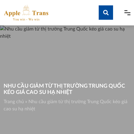
Skip
to
content
Tìm kiếm
NHU CẦU GIẢM TỪ THỊ TRƯỜNG TRUNG QUỐC
KÉO GIÁ CAO SU HẠ NHIỆT
Trang chủ
»
Nhu cầu giảm từ thị trường Trung Quốc kéo giá
cao su hạ nhiệt