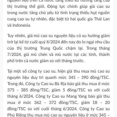
nguyên liệu trên cả nước tăng theo xu hướng tăng của
thị trường thế giới. Động lực chính giúp giá cao su
trong nước tăng chủ yếu từ tình trạng thiếu hụt nguồn
cung cao su tự nhiên, đặc biệt từ hai quốc gia Thái Lan
và Indonesia.
Tuy nhiên, giá mủ cao su nguyên liệu có xu hướng giảm
trở lại kể từ cuối quý II/2024 đến nay do lo ngại nhu cầu
của thị trường Trung Quốc chậm lại. Trong tháng
7/2024, giá mủ chén và mủ nước tại các tỉnh, thành
phố trên cả nước giảm so với tháng trước.
Tại một số công ty cao su, hiện giá thu mua mủ cao su
nguyên liệu duy trì quanh mức 345 – 390 đồng/TSC.
Trong đó, Công ty Cao su Bà Rịa báo giá thu mua ở mức
375 – 385 đồng/TSC, giảm 5 đồng/TSC so với cuối
tháng 6/2024. Công ty Cao su Mang Yang báo giá thu
mua ở mức 362 – 372 đồng/TSC, giảm 18 – 20
đồng/TSC so với cuối tháng 6/2024. Công ty Cao su
Phú Riềng thu mua mủ cao su nguyên liệu ở mức 345 –